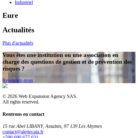
Industriel
Eure
Actualités
Plus d'actualités
Vous êtes une institution ou une association en
charge des questions de gestion et de prévention des
risques ?
Rejoignez-nous
©
2026
Web Expansion Agency SAS.
All rights reserved.
Rentrons en contact
15 rue Abel LIBANY, Assainis, 97 139 Les Abymes
rf.atacetrela@tcatnoc
+590 690 677 631