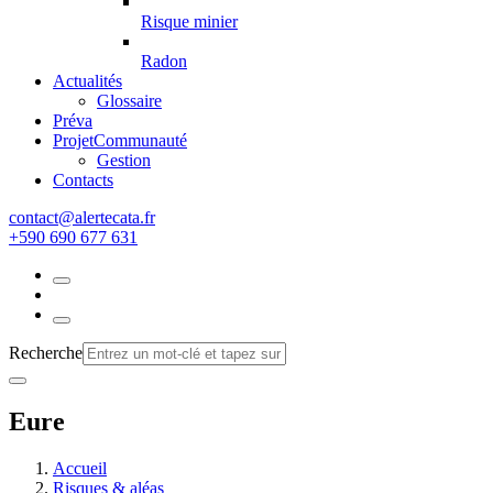
Risque minier
Radon
Actualités
Glossaire
Préva
Projet
Communauté
Gestion
Contacts
rf.atacetrela@tcatnoc
+590 690 677 631
Recherche
Eure
Accueil
Risques & aléas