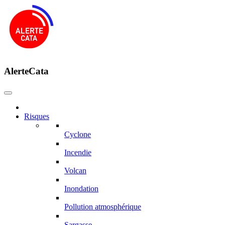
AlerteCata
Risques
Cyclone
Incendie
Volcan
Inondation
Pollution atmosphérique
Sargasse