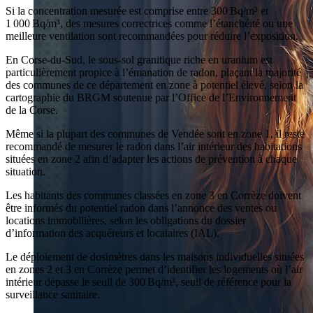
Si la concentration mesurée est comprise entre 300 Bq/m³ et
1 000 Bq/m³, des mesures correctrices comme l’étanchéité ou une
meilleure ventilation sont recommandées pour réduire l’exposition.
En Corse-du-Sud, le sous-sol granitique riche en uranium est
particulièrement propice à l’émanation de radon, plaçant la majorité
des communes de ce département en zone à potentiel élevé, selon la
cartographie du BRGM soutenue par l’Office de l’Environnement
de la Corse.
Même si la plupart des communes de Vendée sont en zone 1, il reste
recommandé de mesurer le radon dans l’air intérieur des habitations
situées en zone 2 afin d’adapter les actions de prévention à chaque
situation.
Les habitants des communes classées en zone 3 en Corrèze doivent
être informés du potentiel radon dans l’annonce des ventes ou
locations immobilières, selon les obligations du dossier
d’information des acquéreurs et locataires (IAL).
Le déploiement de dosimètres dans les maisons individuelles situées
en zones 2 et 3 en Corrèze permet d’identifier les logements où l’air
intérieur dépasse le seuil de 300 Bq/m³, seuil de référence pour la
surveillance sanitaire.