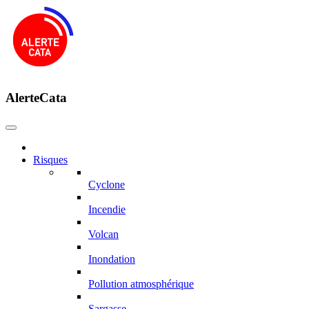
AlerteCata
Risques
Cyclone
Incendie
Volcan
Inondation
Pollution atmosphérique
Sargasse