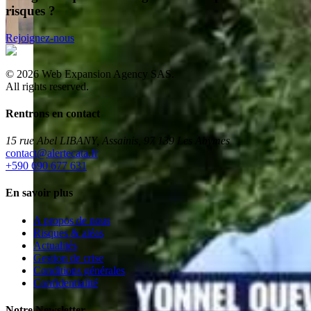
risques ?
Rejoignez-nous
©
2026
Web Expansion Agency SAS.
All rights reserved.
Rentrons en contact
15 rue Abel LIBANY, Assainis, 97 139 Les Abymes
rf.atacetrela@tcatnoc
+590 690 677 631
En savoir plus
A propos de nous
Risques & aléas
Actualités
Gestion de crise
Conditions générales
Confidentialité
Notre Newsletter