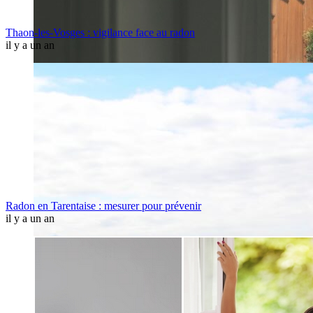
Thaon-les-Vosges : vigilance face au radon
il y a un an
Radon en Tarentaise : mesurer pour prévenir
il y a un an