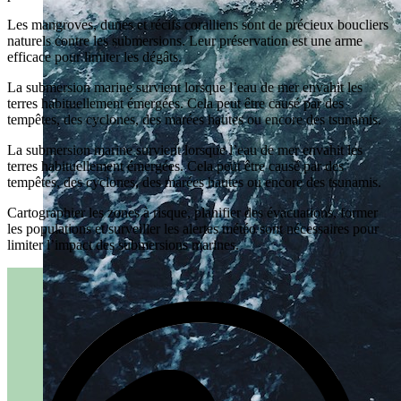
Les mangroves, dunes et récifs coralliens sont de précieux boucliers
naturels contre les submersions. Leur préservation est une arme
efficace pour limiter les dégâts.
La submersion marine survient lorsque l’eau de mer envahit les
terres habituellement émergées. Cela peut être causé par des
tempêtes, des cyclones, des marées hautes ou encore des tsunamis.
La submersion marine survient lorsque l’eau de mer envahit les
terres habituellement émergées. Cela peut être causé par des
tempêtes, des cyclones, des marées hautes ou encore des tsunamis.
Cartographier les zones à risque, planifier des évacuations, former
les populations et surveiller les alertes météo sont nécessaires pour
limiter l’impact des submersions marines.