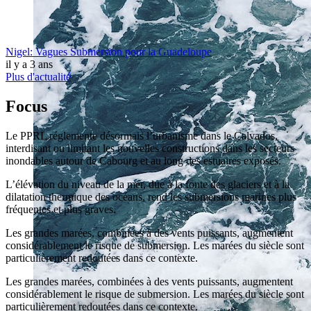
Nigel: Vagues Submersion pour la Guadeloupe
il y a 3 ans
Plus d'actualité
Focus
Le PPRL réglemente désormais l’urbanisme dans le Calvados,
interdisant ou limitant les nouvelles constructions dans les secteurs
inondables autour de Cabourg et au long des estuaires exposés.
L’élévation du niveau de la mer, due à la fonte des glaciers et à la
dilatation thermique des océans, rend les submersions marines plus
fréquentes et plus graves.
Les grandes marées, combinées à des vents puissants, augmentent
considérablement le risque de submersion. Les marées du siècle sont
particulièrement redoutées dans ce contexte.
Les grandes marées, combinées à des vents puissants, augmentent
considérablement le risque de submersion. Les marées du siècle sont
particulièrement redoutées dans ce contexte.