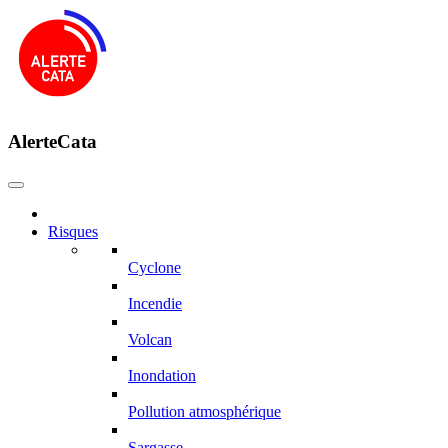
AlerteCata
Risques
Cyclone
Incendie
Volcan
Inondation
Pollution atmosphérique
Sargasse