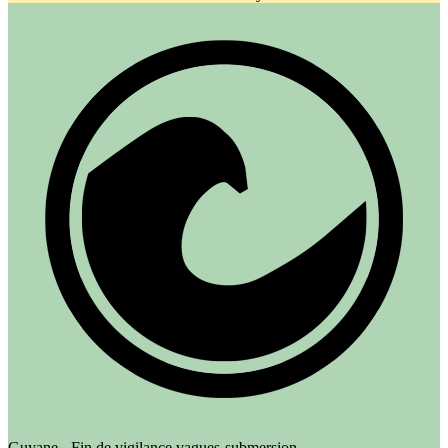
Guyane - Fin de vigilance vagues-submersion