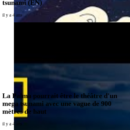
tsunami (EN)
il y a 4 ans
La Palma pourrait être le théâtre d'un
mega tsunami avec une vague de 900
mètres de haut
il y a 4 ans