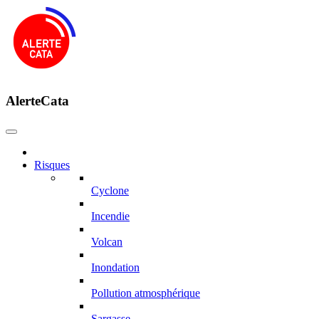
AlerteCata
Risques
Cyclone
Incendie
Volcan
Inondation
Pollution atmosphérique
Sargasse