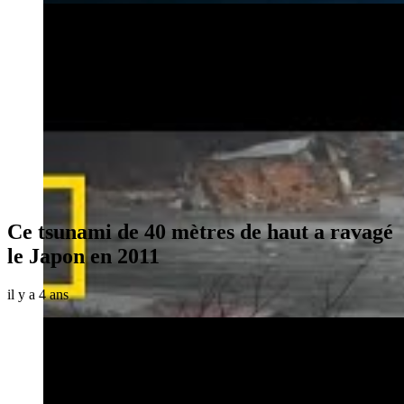
Ce tsunami de 40 mètres de haut a ravagé
le Japon en 2011
il y a 4 ans