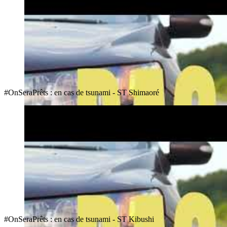
#OnSeraPrêts : en cas de tsunami - ST Shimaoré
#OnSeraPrêts : en cas de tsunami - ST Kibushi