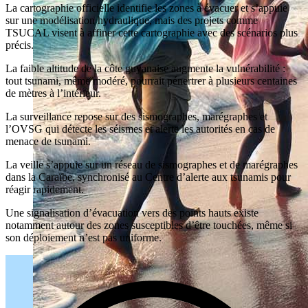
La cartographie officielle identifie les zones à évacuer et s’appuie
sur une modélisation hydraulique, mais des projets comme
TSUCAL visent à affiner cette cartographie avec des scénarios plus
précis.
La faible altitude de la côte guyanaise augmente la vulnérabilité :
tout tsunami, même modéré, pourrait pénertrer à plusieurs centaines
de mètres à l’intérieur.
La surveillance repose sur des sismographes, marégraphes et
l’OVSG qui détecte les séismes et alerte les autorités en cas de
menace de tsunami.
La veille s’appuie sur un réseau de sismographes et de marégraphes
dans la Caraïbe, synchronisé au Centre d’alerte aux tsunamis pour
réagir rapidement.
Une signalisation d’évacuation vers des points hauts existe
notamment autour des zones susceptibles d’être touchées, même si
son déploiement n’est pas uniforme.