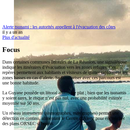
Alerte tsunami : les autorités appellent à l'évacuation des côtes
il y a un an
Plus d'actualité
Focus
Dans certaines communes littorales de La Réunion, une signalétique
indique les itinéraires d’évacuation vers les zones refuges. Ces
repères permettent aux habitants et visiteurs de quitter rapidement les
zones basses en cas d’alerte. Se familiariser avec ces parcours est
une bonne habitude.
La Guyane possède un littoral atlantique plat ; bien que les tsunamis
y soient rares, le risque n’est pas nul, avec une probabilité estimée
moyenne sur 50 ans.
Un réseau instrumenté (sismographes, marégraphes) permet une
détection en continu, alimentant le Centre d’Alerte pour enclencher
des plans ORSEC si besoin.