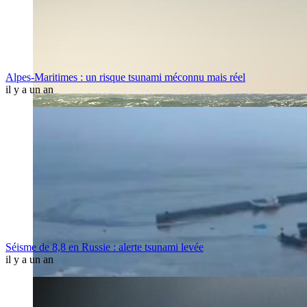
Alpes-Maritimes : un risque tsunami méconnu mais réel
il y a un an
Séisme de 8,8 en Russie : alerte tsunami levée
il y a un an