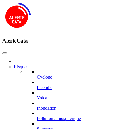
AlerteCata
Risques
Cyclone
Incendie
Volcan
Inondation
Pollution atmosphérique
Sargasse