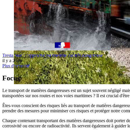
Tresta Star : l’approche est interdite car très dangereuse
il y a 2 ans
Plus d'actualité
Focus
Le transport de matières dangereuses est un sujet souvent négligé mai
transportées sur nos routes et nos voies maritimes ? Il est crucial d'êt
Êtes-vous conscient des risques liés au transport de matières dangereu
prendre des mesures pour minimiser ces risques et protéger notre co
Chaque contenant transportant des matières dangereuses doit porter des 
corrosivité ou encore de radioactivité. Ils servent également à guider 