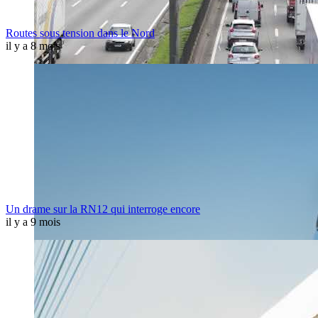
Routes sous tension dans le Nord
il y a 8 mois
Un drame sur la RN12 qui interroge encore
il y a 9 mois