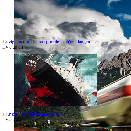
La vigilance sur le transport de matières dangereuses
il y a un an
L'Erika, une tragédie écologique
il y a 2 ans