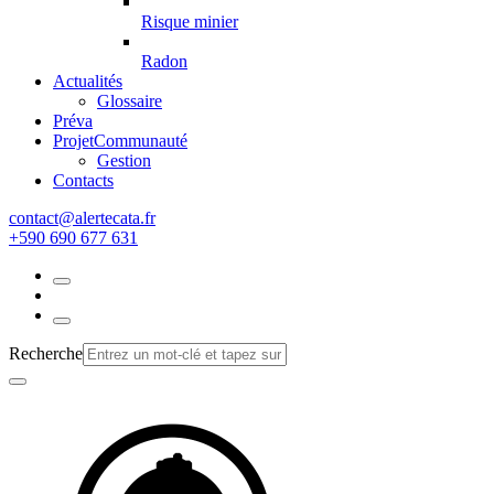
Risque minier
Radon
Actualités
Glossaire
Préva
Projet
Communauté
Gestion
Contacts
rf.atacetrela@tcatnoc
+590 690 677 631
Recherche