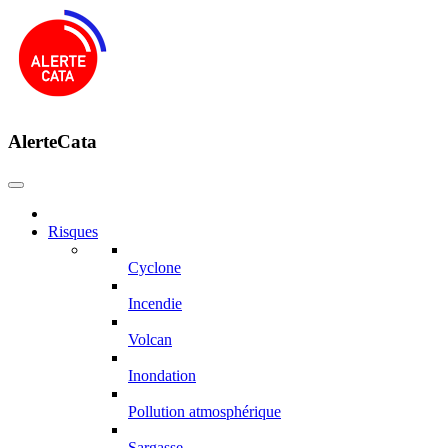
AlerteCata
Risques
Cyclone
Incendie
Volcan
Inondation
Pollution atmosphérique
Sargasse