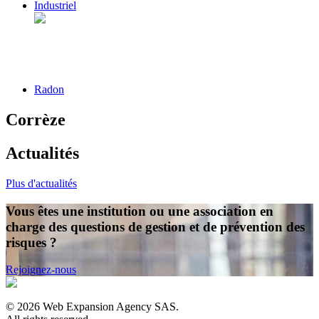
Industriel
Radon
Corrèze
Actualités
Plus d'actualités
Vous êtes une institution ou une association en
charge des questions de gestion et de prévention des
risques ?
Rejoignez-nous
©
2026
Web Expansion Agency SAS.