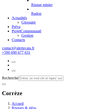
Risque minier
Radon
Actualités
Glossaire
Préva
Projet
Communauté
Gestion
Contacts
rf.atacetrela@tcatnoc
+590 690 677 631
Recherche
Corrèze
Accueil
Risques & aléas