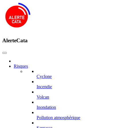
AlerteCata
Risques
Cyclone
Incendie
Volcan
Inondation
Pollution atmosphérique
Sargasse