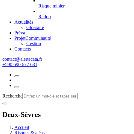
Risque minier
Radon
Actualités
Glossaire
Préva
Projet
Communauté
Gestion
Contacts
rf.atacetrela@tcatnoc
+590 690 677 631
Recherche
Deux-Sèvres
Accueil
Risques & aléas