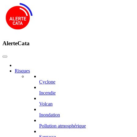
AlerteCata
Risques
Cyclone
Incendie
Volcan
Inondation
Pollution atmosphérique
Sargasse