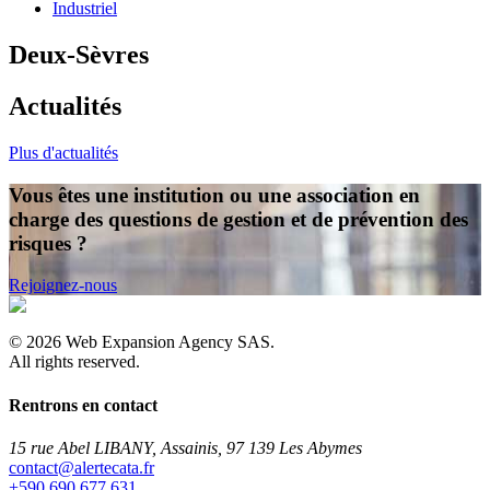
Industriel
Deux-Sèvres
Actualités
Plus d'actualités
Vous êtes une institution ou une association en
charge des questions de gestion et de prévention des
risques ?
Rejoignez-nous
©
2026
Web Expansion Agency SAS.
All rights reserved.
Rentrons en contact
15 rue Abel LIBANY, Assainis, 97 139 Les Abymes
rf.atacetrela@tcatnoc
+590 690 677 631