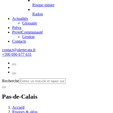
Risque minier
Radon
Actualités
Glossaire
Préva
Projet
Communauté
Gestion
Contacts
rf.atacetrela@tcatnoc
+590 690 677 631
Recherche
Pas-de-Calais
Accueil
Risques & aléas