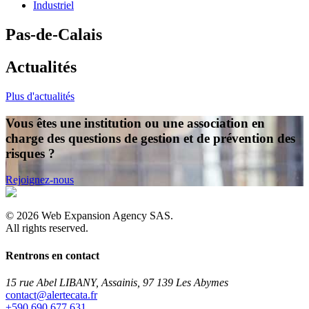
Industriel
Pas-de-Calais
Actualités
Plus d'actualités
Vous êtes une institution ou une association en
charge des questions de gestion et de prévention des
risques ?
Rejoignez-nous
©
2026
Web Expansion Agency SAS.
All rights reserved.
Rentrons en contact
15 rue Abel LIBANY, Assainis, 97 139 Les Abymes
rf.atacetrela@tcatnoc
+590 690 677 631