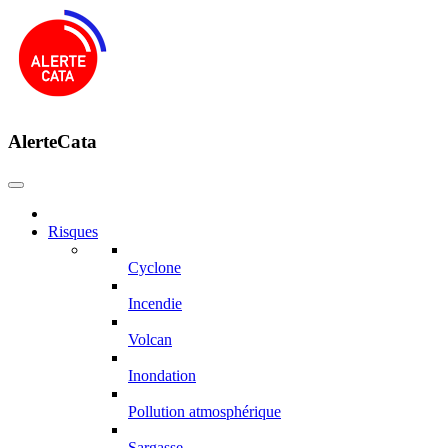
AlerteCata
Risques
Cyclone
Incendie
Volcan
Inondation
Pollution atmosphérique
Sargasse