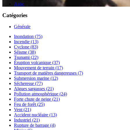
Aube
Catégories
Générale
Inondation (75)
Incendie (13)
Cyclone (83)
Séisme (38)
Tsunami (22)
Éruption volcanique (37)
Mouvement de terrain (17)
Transport de matières dangereuses (7)
Submersion marine (12)
Sécheresse (77)
Algues sargasses (21)
Pollution atmosphérique (24)
Forte chute de neige (21)
Feu de forêt (25)
Vent (21)
Accident nucléaire (13)
Industriel (21)
Rupture de barrage (4)