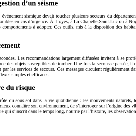
estion d’un séisme
 un événement sismique devait toucher plusieurs secteurs du départeme
isponibles en cas d’urgence. À Troyes, à La Chapelle-Saint-Luc ou à No
es comportements à adopter. Ces outils, mis à la disposition des habit
acement
econdes. Les recommandations largement diffusées invitent à se protég
nce des objets susceptibles de tomber. Une fois la secousse passée, il e
 ou par les services de secours. Ces messages circulent régulièrement
lexes simples et efficaces.
re du risque
rôle du sous-sol dans la vie quotidienne : les mouvements naturels, les 
ux connaître son environnement, de s’interroger sur l’origine des vibra
e qui s’inscrit dans le temps long, nourrie par l’histoire, les observati