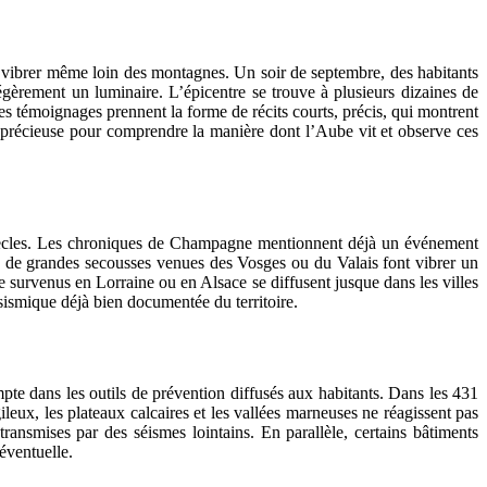
ut vibrer même loin des montagnes. Un soir de septembre, des habitants
gèrement un luminaire. L’épicentre se trouve à plusieurs dizaines de
es témoignages prennent la forme de récits courts, précis, qui montrent
e précieuse pour comprendre la manière dont l’Aube vit et observe ces
s siècles. Les chroniques de Champagne mentionnent déjà un événement
s, de grandes secousses venues des Vosges ou du Valais font vibrer un
e survenus en Lorraine ou en Alsace se diffusent jusque dans les villes
 sismique déjà bien documentée du territoire.
mpte dans les outils de prévention diffusés aux habitants. Dans les 431
eux, les plateaux calcaires et les vallées marneuses ne réagissent pas
ansmises par des séismes lointains. En parallèle, certains bâtiments
 éventuelle.