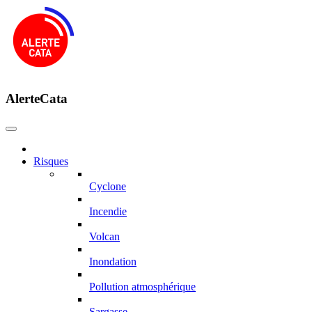
AlerteCata
Risques
Cyclone
Incendie
Volcan
Inondation
Pollution atmosphérique
Sargasse