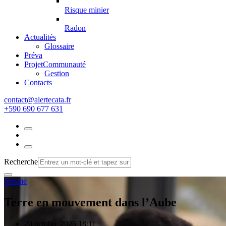
Risque minier
Radon
Actualités
Glossaire
Préva
Projet
Communauté
Gestion
Contacts
rf.atacetrela@tcatnoc
+590 690 677 631
Recherche
Séisme
Terre en mouvement dans l’Aube
20 octobre 2025 18:11