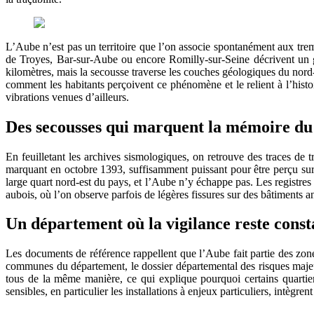
L’Aube n’est pas un territoire que l’on associe spontanément aux trem
de Troyes, Bar-sur-Aube ou encore Romilly-sur-Seine décrivent un gr
kilomètres, mais la secousse traverse les couches géologiques du nord-
comment les habitants perçoivent ce phénomène et le relient à l’hist
vibrations venues d’ailleurs.
Des secousses qui marquent la mémoire du 
En feuilletant les archives sismologiques, on retrouve des traces d
marquant en octobre 1393, suffisamment puissant pour être perçu sur 
large quart nord-est du pays, et l’Aube n’y échappe pas. Les registres
aubois, où l’on observe parfois de légères fissures sur des bâtiments a
Un département où la vigilance reste const
Les documents de référence rappellent que l’Aube fait partie des zones
communes du département, le dossier départemental des risques majeurs
tous de la même manière, ce qui explique pourquoi certains quartier
sensibles, en particulier les installations à enjeux particuliers, intègr