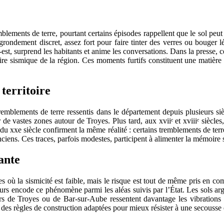
blements de terre, pourtant certains épisodes rappellent que le sol pe
ondement discret, assez fort pour faire tinter des verres ou bouger lé
est, surprend les habitants et anime les conversations. Dans la presse, c
oire sismique de la région. Ces moments furtifs constituent une matièr
territoire
e tremblements de terre ressentis dans le département depuis plusieur
de vastes zones autour de Troyes. Plus tard, aux xviiᵉ et xviiiᵉ siècle
 du xxe siècle confirment la même réalité : certains tremblements de terr
nciens. Ces traces, parfois modestes, participent à alimenter la mémoire
ante
 où la sismicité est faible, mais le risque est tout de même pris en co
 encode ce phénomène parmi les aléas suivis par l’État. Les sols argil
s de Troyes ou de Bar-sur-Aube ressentent davantage les vibrations tr
ent des règles de construction adaptées pour mieux résister à une secousse