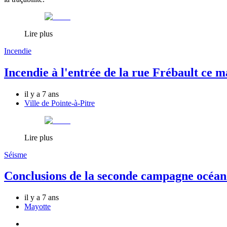
Lire plus
Incendie
Incendie à l'entrée de la rue Frébault ce m
il y a 7 ans
Ville de Pointe-à-Pitre
Lire plus
Séisme
Conclusions de la seconde campagne océa
il y a 7 ans
Mayotte