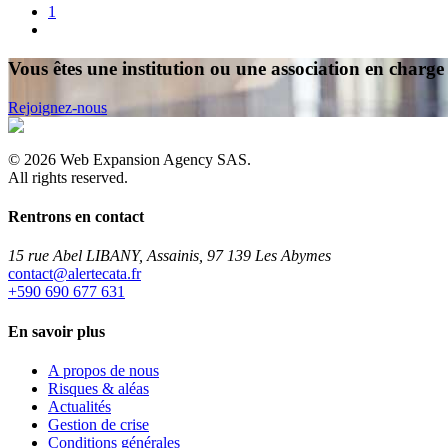
1
Vous êtes une institution ou une association en charge 
Rejoignez-nous
©
2026
Web Expansion Agency SAS.
All rights reserved.
Rentrons en contact
15 rue Abel LIBANY, Assainis, 97 139 Les Abymes
rf.atacetrela@tcatnoc
+590 690 677 631
En savoir plus
A propos de nous
Risques & aléas
Actualités
Gestion de crise
Conditions générales