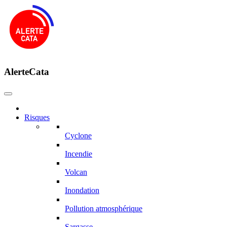
AlerteCata
Risques
Cyclone
Incendie
Volcan
Inondation
Pollution atmosphérique
Sargasse