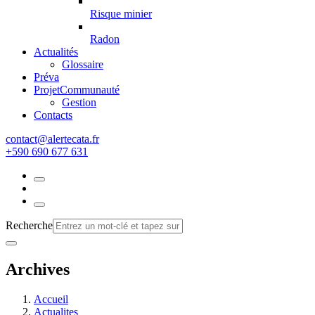
Risque minier
Radon
Actualités
Glossaire
Préva
Projet
Communauté
Gestion
Contacts
rf.atacetrela@tcatnoc
+590 690 677 631
Recherche
Archives
Accueil
Actualites