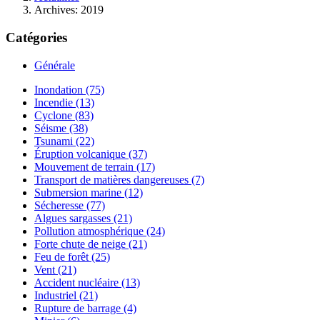
Archives: 2019
Catégories
Générale
Inondation (75)
Incendie (13)
Cyclone (83)
Séisme (38)
Tsunami (22)
Éruption volcanique (37)
Mouvement de terrain (17)
Transport de matières dangereuses (7)
Submersion marine (12)
Sécheresse (77)
Algues sargasses (21)
Pollution atmosphérique (24)
Forte chute de neige (21)
Feu de forêt (25)
Vent (21)
Accident nucléaire (13)
Industriel (21)
Rupture de barrage (4)