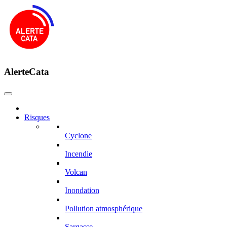
AlerteCata
Risques
Cyclone
Incendie
Volcan
Inondation
Pollution atmosphérique
Sargasse