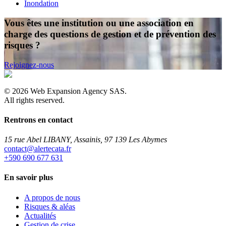
Inondation
Vous êtes une institution ou une association en
charge des questions de gestion et de prévention des
risques ?
Rejoignez-nous
©
2026
Web Expansion Agency SAS.
All rights reserved.
Rentrons en contact
15 rue Abel LIBANY, Assainis, 97 139 Les Abymes
rf.atacetrela@tcatnoc
+590 690 677 631
En savoir plus
A propos de nous
Risques & aléas
Actualités
Gestion de crise