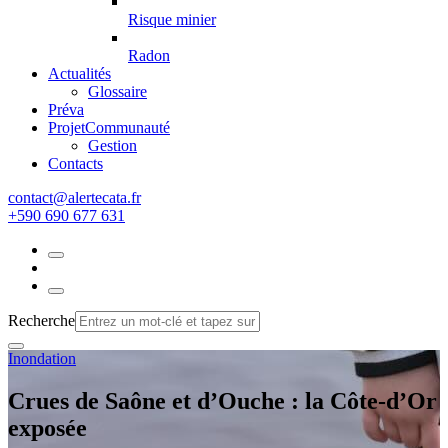
Risque minier
Radon
Actualités
Glossaire
Préva
Projet
Communauté
Gestion
Contacts
rf.atacetrela@tcatnoc
+590 690 677 631
Recherche
Inondation
Crues de Saône et d’Ouche : la Côte-d’Or
exposée