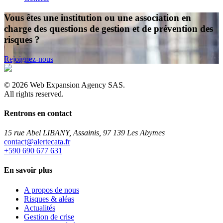
Vous êtes une institution ou une association en
charge des questions de gestion et de prévention des
risques ?
Rejoignez-nous
©
2026
Web Expansion Agency SAS.
All rights reserved.
Rentrons en contact
15 rue Abel LIBANY, Assainis, 97 139 Les Abymes
rf.atacetrela@tcatnoc
+590 690 677 631
En savoir plus
A propos de nous
Risques & aléas
Actualités
Gestion de crise