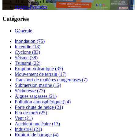
31 mars 2025 15:56
Hautes-Pyrénées
Catégories
Générale
Inondation (75)
Incendie (13)
Cyclone (83)
Séisme (38)
Tsunami (22)
Éruption volcanique (37)
Mouvement de terrain (17)
Transport de matières dangereuses (7)
Submersion marine (12)
Sécheresse (77)
Algues sargasses (21)
Pollution atmosphérique (24)
Forte chute de neige (21)
Feu de forêt (25)
Vent (21)
Accident nucléaire (13)
Industriel (21)
Rupture de barrage (4)