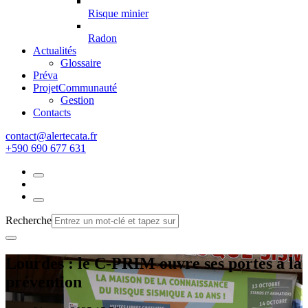
Risque minier
Radon
Actualités
Glossaire
Préva
Projet
Communauté
Gestion
Contacts
rf.atacetrela@tcatnoc
+590 690 677 631
Recherche
Lourdes : le C-PRIM ouvre ses portes à la
prévention