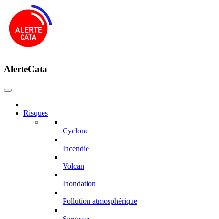
AlerteCata
Risques
Cyclone
Incendie
Volcan
Inondation
Pollution atmosphérique
Sargasse