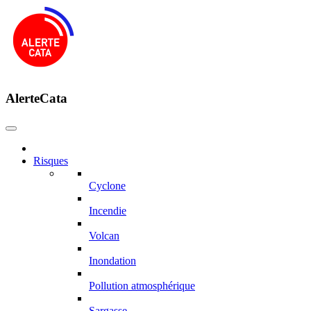
AlerteCata
Risques
Cyclone
Incendie
Volcan
Inondation
Pollution atmosphérique
Sargasse