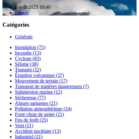
9 août 2025 10:40
Lozère
Catégories
Générale
Inondation (75)
Incendie (13)
Cyclone (83)
Séisme (38)
Tsunami (22)
Éruption volcanique (37)
Mouvement de terrain (17)
Transport de matières dangereuses (7)
Submersion marine (12)
Sécheresse (77)
Algues sargasses (21)
Pollution atmosphérique (24)
Forte chute de neige (21)
Feu de forêt (25)
Vent (21)
Accident nucléaire (13)
Industriel (21)