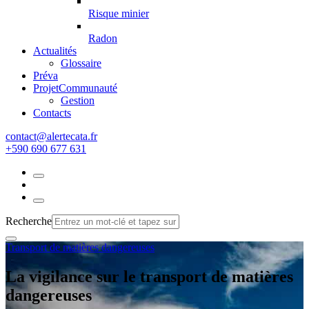
Risque minier
Radon
Actualités
Glossaire
Préva
Projet
Communauté
Gestion
Contacts
rf.atacetrela@tcatnoc
+590 690 677 631
Recherche
Transport de matières dangereuses
La vigilance sur le transport de matières
dangereuses