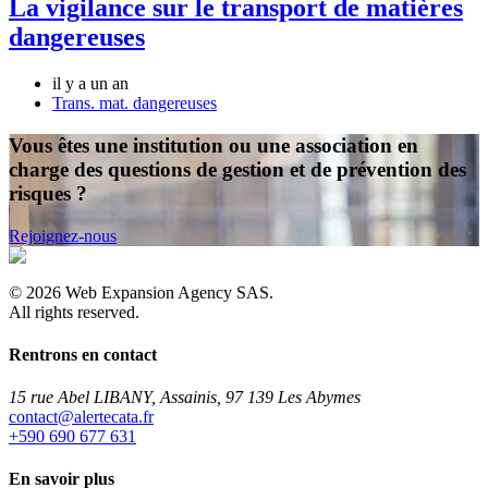
La vigilance sur le transport de matières
dangereuses
il y a un an
Trans. mat. dangereuses
Vous êtes une institution ou une association en
charge des questions de gestion et de prévention des
risques ?
Rejoignez-nous
©
2026
Web Expansion Agency SAS.
All rights reserved.
Rentrons en contact
15 rue Abel LIBANY, Assainis, 97 139 Les Abymes
rf.atacetrela@tcatnoc
+590 690 677 631
En savoir plus