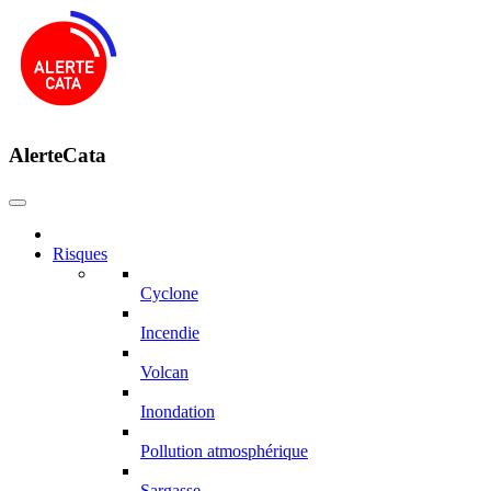
AlerteCata
Risques
Cyclone
Incendie
Volcan
Inondation
Pollution atmosphérique
Sargasse