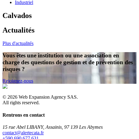
Industriel
Calvados
Actualités
Plus d'actualités
Vous êtes une institution ou une association en
charge des questions de gestion et de prévention des
risques ?
Rejoignez-nous
©
2026
Web Expansion Agency SAS.
All rights reserved.
Rentrons en contact
15 rue Abel LIBANY, Assainis, 97 139 Les Abymes
rf.atacetrela@tcatnoc
+590 690 677 631