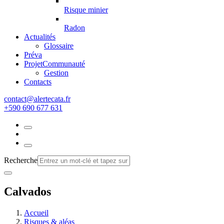
Risque minier
Radon
Actualités
Glossaire
Préva
Projet
Communauté
Gestion
Contacts
rf.atacetrela@tcatnoc
+590 690 677 631
Recherche
Calvados
Accueil
Risques & aléas