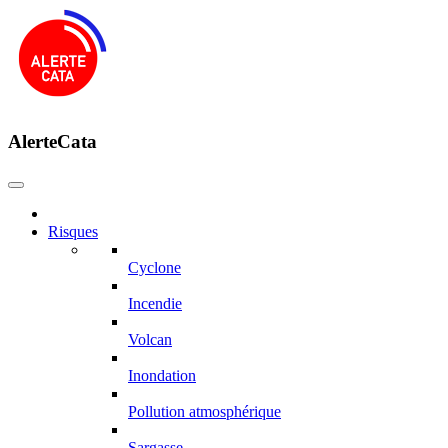
AlerteCata
Risques
Cyclone
Incendie
Volcan
Inondation
Pollution atmosphérique
Sargasse