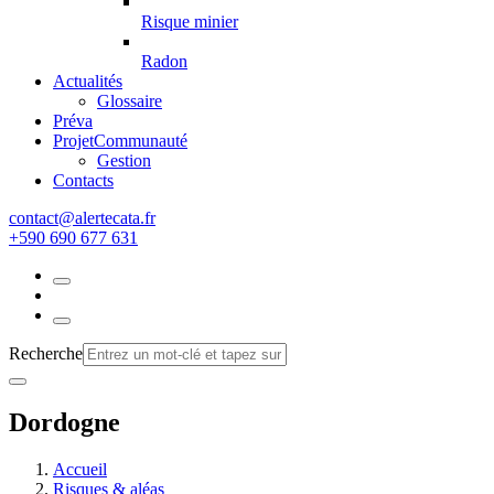
Risque minier
Radon
Actualités
Glossaire
Préva
Projet
Communauté
Gestion
Contacts
rf.atacetrela@tcatnoc
+590 690 677 631
Recherche
Dordogne
Accueil
Risques & aléas