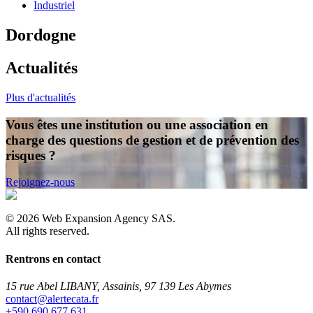
Industriel
Dordogne
Actualités
Plus d'actualités
Vous êtes une institution ou une association en
charge des questions de gestion et de prévention des
risques ?
Rejoignez-nous
©
2026
Web Expansion Agency SAS.
All rights reserved.
Rentrons en contact
15 rue Abel LIBANY, Assainis, 97 139 Les Abymes
rf.atacetrela@tcatnoc
+590 690 677 631