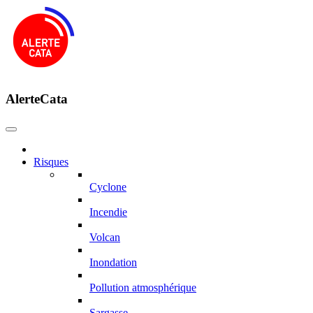
AlerteCata
Risques
Cyclone
Incendie
Volcan
Inondation
Pollution atmosphérique
Sargasse