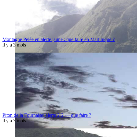
Montagne Pelée en alerte jaune : que faire en Martinique ?
il y a 3 mois
Piton de la Fournaise: alerte 2-2 — que faire ?
il y a 3 mois