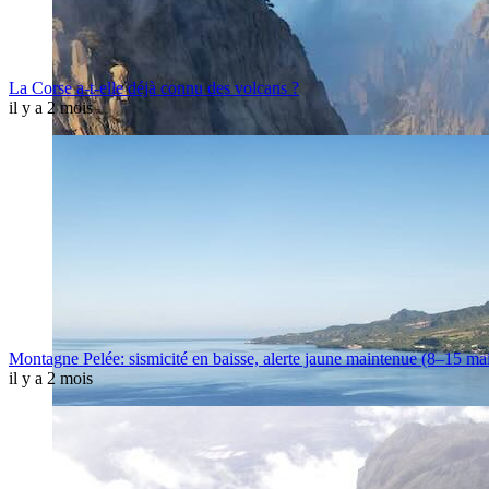
La Corse a-t-elle déjà connu des volcans ?
il y a 2 mois
Montagne Pelée: sismicité en baisse, alerte jaune maintenue (8–15 ma
il y a 2 mois