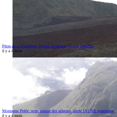
Piton de la Fournaise: trémor persistant, reprise possible
il y a 4 mois
Montagne Pelée: nette hausse des séismes, alerte JAUNE maintenue
il y a 4 mois