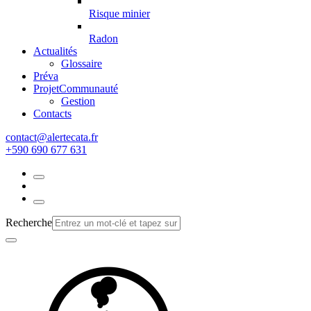
Risque minier
Radon
Actualités
Glossaire
Préva
Projet
Communauté
Gestion
Contacts
rf.atacetrela@tcatnoc
+590 690 677 631
Recherche