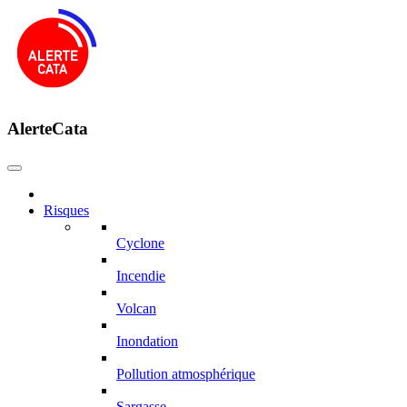
AlerteCata
Risques
Cyclone
Incendie
Volcan
Inondation
Pollution atmosphérique
Sargasse