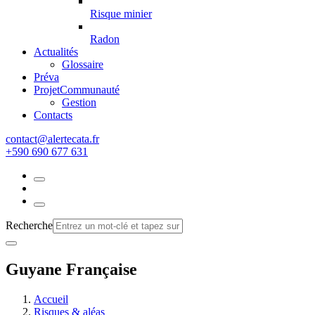
Risque minier
Radon
Actualités
Glossaire
Préva
Projet
Communauté
Gestion
Contacts
rf.atacetrela@tcatnoc
+590 690 677 631
Recherche
Guyane Française
Accueil
Risques & aléas