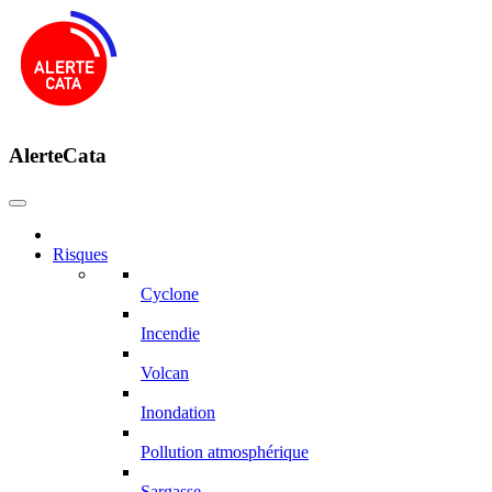
AlerteCata
Risques
Cyclone
Incendie
Volcan
Inondation
Pollution atmosphérique
Sargasse