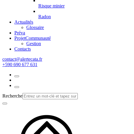
Risque minier
Radon
Actualités
Glossaire
Préva
Projet
Communauté
Gestion
Contacts
rf.atacetrela@tcatnoc
+590 690 677 631
Recherche