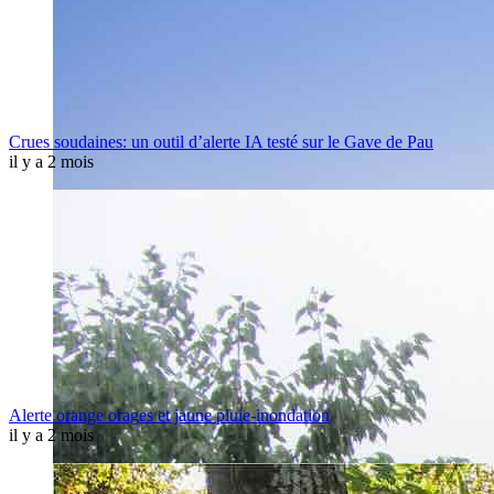
Crues soudaines: un outil d’alerte IA testé sur le Gave de Pau
il y a 2 mois
Alerte orange orages et jaune pluie-inondation
il y a 2 mois