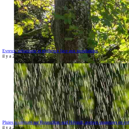
Evreux: urbanisme et résilience face aux inondations
il y a 2 mois
Pluies soutenues sur Roussillon–sud Hérault, averses orageuses en ex
il y a 2 mois