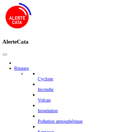
AlerteCata
Risques
Cyclone
Incendie
Volcan
Inondation
Pollution atmosphérique
Sargasse