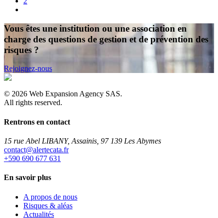
2
Vous êtes une institution ou une association en
charge des questions de gestion et de prévention des
risques ?
Rejoignez-nous
©
2026
Web Expansion Agency SAS.
All rights reserved.
Rentrons en contact
15 rue Abel LIBANY, Assainis, 97 139 Les Abymes
rf.atacetrela@tcatnoc
+590 690 677 631
En savoir plus
A propos de nous
Risques & aléas
Actualités