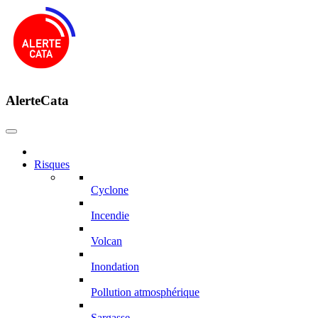
AlerteCata
Risques
Cyclone
Incendie
Volcan
Inondation
Pollution atmosphérique
Sargasse