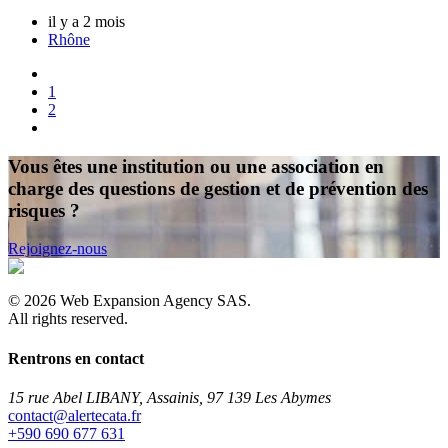
il y a 2 mois
Rhône
1
2
Vous êtes une institution ou une association en
charge des questions de gestion et de prévention des
risques ?
Rejoignez-nous
©
2026
Web Expansion Agency SAS.
All rights reserved.
Rentrons en contact
15 rue Abel LIBANY, Assainis, 97 139 Les Abymes
rf.atacetrela@tcatnoc
+590 690 677 631