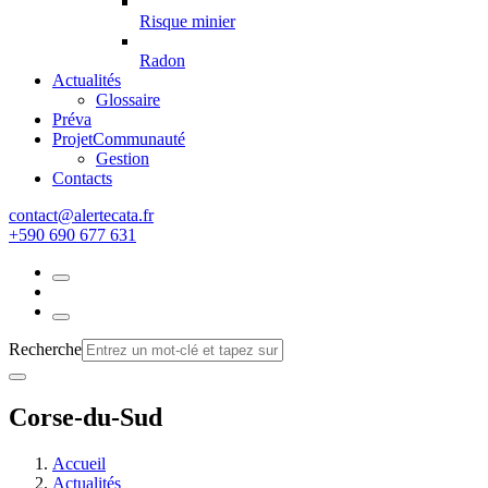
Risque minier
Radon
Actualités
Glossaire
Préva
Projet
Communauté
Gestion
Contacts
rf.atacetrela@tcatnoc
+590 690 677 631
Recherche
Corse-du-Sud
Accueil
Actualités