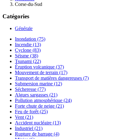
Corse-du-Sud
Catégories
Générale
Inondation (75)
Incendie (13)
Cyclone (83)
Séisme (38)
Tsunami (22)
Éruption volcanique (37)
Mouvement de terrain (17)
Transport de matières dangereuses (7)
Submersion marine (12)
Sécheresse (77)
Algues sargasses (21)
Pollution atmosphérique (24)
Forte chute de neige (21)
Feu de forêt (25)
Vent (21)
Accident nucléaire (13)
Industriel (21)
Rupture de barrage (4)