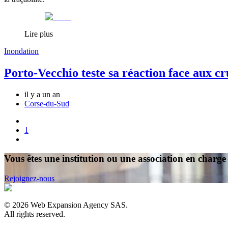
Lire plus
Inondation
Porto-Vecchio teste sa réaction face aux cr
il y a un an
Corse-du-Sud
1
Vous êtes une institution ou une association en charge 
Rejoignez-nous
©
2026
Web Expansion Agency SAS.
All rights reserved.