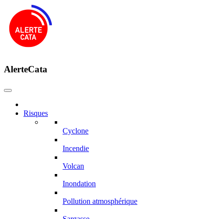
AlerteCata
Risques
Cyclone
Incendie
Volcan
Inondation
Pollution atmosphérique
Sargasse