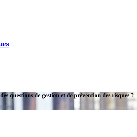
ues
des questions de gestion et de prévention des risques ?