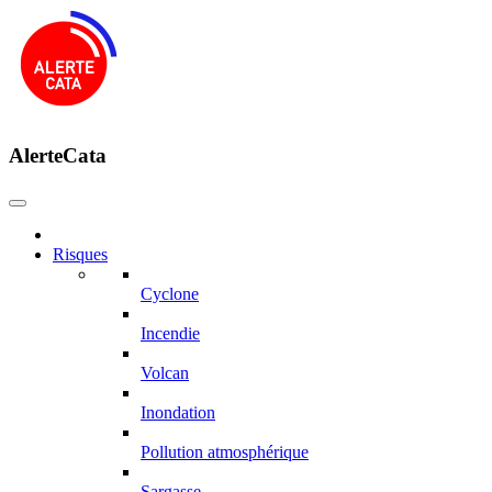
AlerteCata
Risques
Cyclone
Incendie
Volcan
Inondation
Pollution atmosphérique
Sargasse