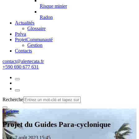
Risque minier
Radon
Actualités
Glossaire
Préva
Projet
Communauté
Gestion
Contacts
rf.atacetrela@tcatnoc
+590 690 677 631
Recherche
Cyclone
Projet du Guides Para-cyclonique
7 août 2023 15:45