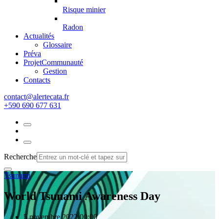
Risque minier
Radon
Actualités
Glossaire
Préva
Projet
Communauté
Gestion
Contacts
rf.atacetrela@tcatnoc
+590 690 677 631
Recherche
Tsunami
World Tsunami Awareness Day
5 novembre 2022 00:00