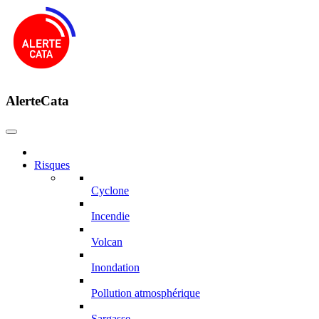
AlerteCata
Risques
Cyclone
Incendie
Volcan
Inondation
Pollution atmosphérique
Sargasse