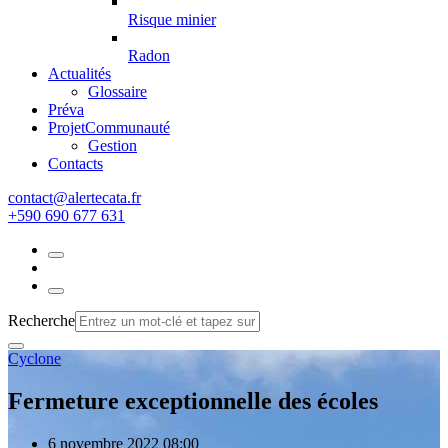
Risque minier
Radon
Actualités
Glossaire
Préva
Projet
Communauté
Gestion
Contacts
rf.atacetrela@tcatnoc
+590 690 677 631
Recherche
Cyclone
Fermeture exceptionnelle des écoles
6 novembre 2022 08:00