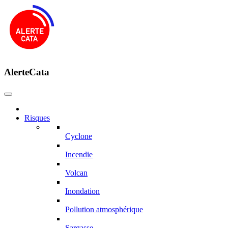
AlerteCata
Risques
Cyclone
Incendie
Volcan
Inondation
Pollution atmosphérique
Sargasse