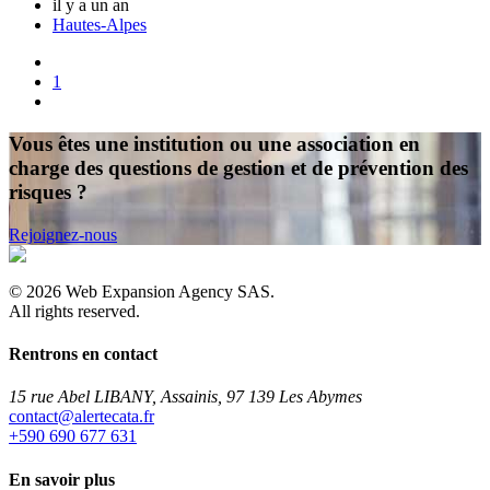
il y a un an
Hautes-Alpes
1
Vous êtes une institution ou une association en
charge des questions de gestion et de prévention des
risques ?
Rejoignez-nous
©
2026
Web Expansion Agency SAS.
All rights reserved.
Rentrons en contact
15 rue Abel LIBANY, Assainis, 97 139 Les Abymes
rf.atacetrela@tcatnoc
+590 690 677 631
En savoir plus