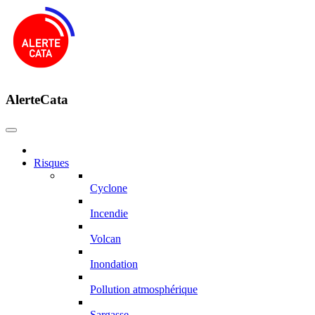
AlerteCata
Risques
Cyclone
Incendie
Volcan
Inondation
Pollution atmosphérique
Sargasse