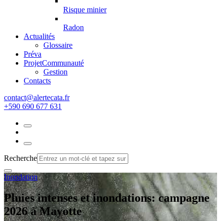
Risque minier
Radon
Actualités
Glossaire
Préva
Projet
Communauté
Gestion
Contacts
rf.atacetrela@tcatnoc
+590 690 677 631
Recherche
Inondation
Pluies intenses et inondations: campagne
2026 à Mayotte