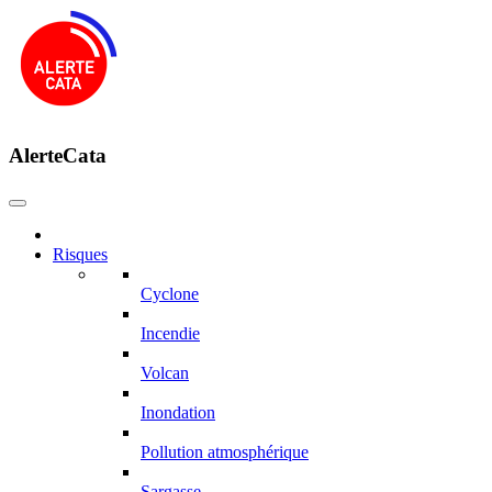
AlerteCata
Risques
Cyclone
Incendie
Volcan
Inondation
Pollution atmosphérique
Sargasse