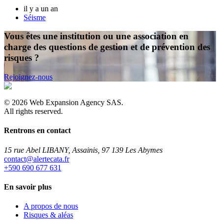
il y a un an
Séisme
Vous êtes une institution ou une association en
charge des questions de gestion et de prévention des
risques ?
Rejoignez-nous
©
2026
Web Expansion Agency SAS.
All rights reserved.
Rentrons en contact
15 rue Abel LIBANY, Assainis, 97 139 Les Abymes
rf.atacetrela@tcatnoc
+590 690 677 631
En savoir plus
A propos de nous
Risques & aléas