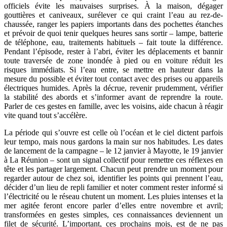
officiels évite les mauvaises surprises. À la maison, dégager
gouttières et caniveaux, surélever ce qui craint l’eau au rez-de-
chaussée, ranger les papiers importants dans des pochettes étanches
et prévoir de quoi tenir quelques heures sans sortir – lampe, batterie
de téléphone, eau, traitements habituels – fait toute la différence.
Pendant l’épisode, rester à l’abri, éviter les déplacements et bannir
toute traversée de zone inondée à pied ou en voiture réduit les
risques immédiats. Si l’eau entre, se mettre en hauteur dans la
mesure du possible et éviter tout contact avec des prises ou appareils
électriques humides. Après la décrue, revenir prudemment, vérifier
la stabilité des abords et s’informer avant de reprendre la route.
Parler de ces gestes en famille, avec les voisins, aide chacun à réagir
vite quand tout s’accélère.
La période qui s’ouvre est celle où l’océan et le ciel dictent parfois
leur tempo, mais nous gardons la main sur nos habitudes. Les dates
de lancement de la campagne – le 12 janvier à Mayotte, le 19 janvier
à La Réunion – sont un signal collectif pour remettre ces réflexes en
tête et les partager largement. Chacun peut prendre un moment pour
regarder autour de chez soi, identifier les points qui prennent l’eau,
décider d’un lieu de repli familier et noter comment rester informé si
l’électricité ou le réseau chutent un moment. Les pluies intenses et la
mer agitée feront encore parler d’elles entre novembre et avril;
transformées en gestes simples, ces connaissances deviennent un
filet de sécurité. L’important, ces prochains mois, est de ne pas