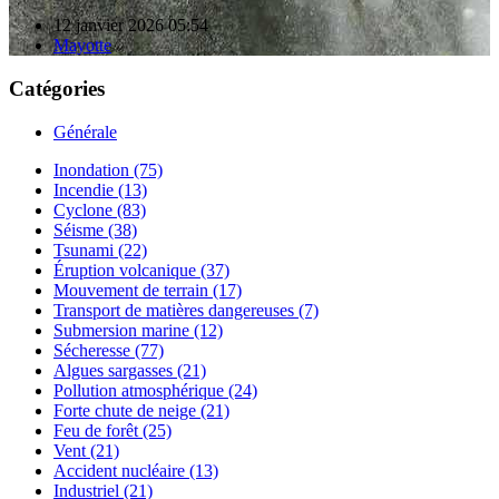
12 janvier 2026 05:54
Mayotte
Catégories
Générale
Inondation (75)
Incendie (13)
Cyclone (83)
Séisme (38)
Tsunami (22)
Éruption volcanique (37)
Mouvement de terrain (17)
Transport de matières dangereuses (7)
Submersion marine (12)
Sécheresse (77)
Algues sargasses (21)
Pollution atmosphérique (24)
Forte chute de neige (21)
Feu de forêt (25)
Vent (21)
Accident nucléaire (13)
Industriel (21)