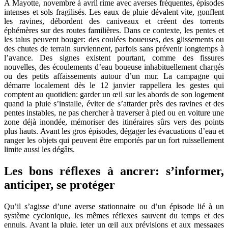
À Mayotte, novembre à avril rime avec averses fréquentes, épisodes
intenses et sols fragilisés. Les eaux de pluie dévalent vite, gonflent
les ravines, débordent des caniveaux et créent des torrents
éphémères sur des routes familières. Dans ce contexte, les pentes et
les talus peuvent bouger: des coulées boueuses, des glissements ou
des chutes de terrain surviennent, parfois sans prévenir longtemps à
l’avance. Des signes existent pourtant, comme des fissures
nouvelles, des écoulements d’eau boueuse inhabituellement chargés
ou des petits affaissements autour d’un mur. La campagne qui
démarre localement dès le 12 janvier rappellera les gestes qui
comptent au quotidien: garder un œil sur les abords de son logement
quand la pluie s’installe, éviter de s’attarder près des ravines et des
pentes instables, ne pas chercher à traverser à pied ou en voiture une
zone déjà inondée, mémoriser des itinéraires sûrs vers des points
plus hauts. Avant les gros épisodes, dégager les évacuations d’eau et
ranger les objets qui peuvent être emportés par un fort ruissellement
limite aussi les dégâts.
Les bons réflexes à ancrer: s’informer,
anticiper, se protéger
Qu’il s’agisse d’une averse stationnaire ou d’un épisode lié à un
système cyclonique, les mêmes réflexes sauvent du temps et des
ennuis. Avant la pluie, jeter un œil aux prévisions et aux messages