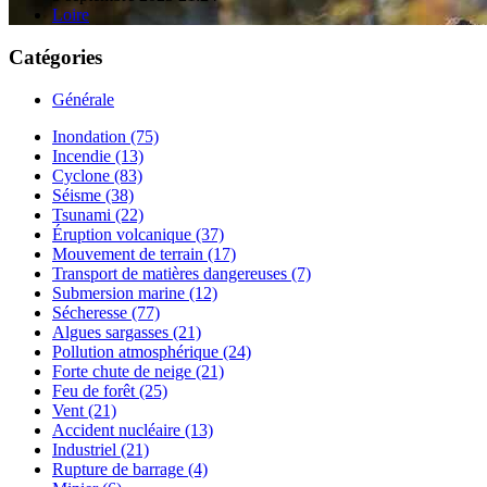
Loire
Catégories
Générale
Inondation (75)
Incendie (13)
Cyclone (83)
Séisme (38)
Tsunami (22)
Éruption volcanique (37)
Mouvement de terrain (17)
Transport de matières dangereuses (7)
Submersion marine (12)
Sécheresse (77)
Algues sargasses (21)
Pollution atmosphérique (24)
Forte chute de neige (21)
Feu de forêt (25)
Vent (21)
Accident nucléaire (13)
Industriel (21)
Rupture de barrage (4)