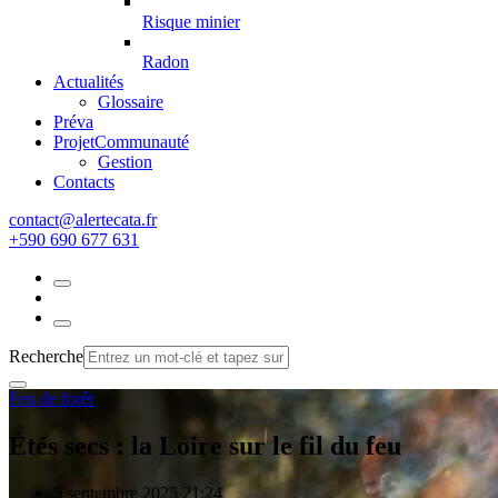
Risque minier
Radon
Actualités
Glossaire
Préva
Projet
Communauté
Gestion
Contacts
rf.atacetrela@tcatnoc
+590 690 677 631
Recherche
Feu de forêt
Étés secs : la Loire sur le fil du feu
5 septembre 2025 21:24