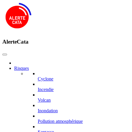
AlerteCata
Risques
Cyclone
Incendie
Volcan
Inondation
Pollution atmosphérique
Sargasse