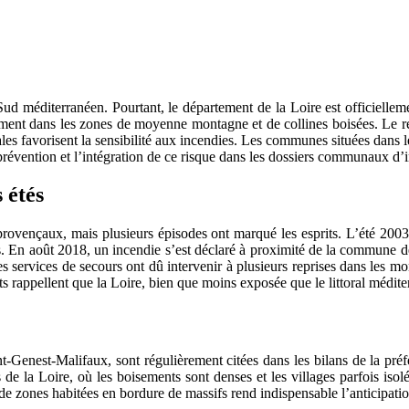
ud méditerranéen. Pourtant, le département de la Loire est officielle
tamment dans les zones de moyenne montagne et de collines boisées. Le re
ales favorisent la sensibilité aux incendies. Les communes situées dans l
prévention et l’intégration de ce risque dans les dossiers communaux d’
 étés
provençaux, mais plusieurs épisodes ont marqué les esprits. L’été 2003,
ers. En août 2018, un incendie s’est déclaré à proximité de la commune d
les services de secours ont dû intervenir à plusieurs reprises dans les 
 rappellent que la Loire, bien que moins exposée que le littoral méditer
enest-Malifaux, sont régulièrement citées dans les bilans de la préfe
e la Loire, où les boisements sont denses et les villages parfois isolés
 de zones habitées en bordure de massifs rend indispensable l’anticipatio