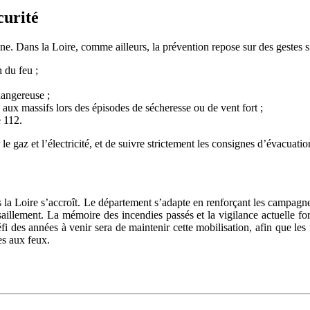
curité
e. Dans la Loire, comme ailleurs, la prévention repose sur des gestes s
 du feu ;
 dangereuse ;
s aux massifs lors des épisodes de sécheresse ou de vent fort ;
e 112.
r le gaz et l’électricité, et de suivre strictement les consignes d’évacua
 la Loire s’accroît. Le département s’adapte en renforçant les campagnes 
aillement. La mémoire des incendies passés et la vigilance actuelle for
fi des années à venir sera de maintenir cette mobilisation, afin que les 
es aux feux.