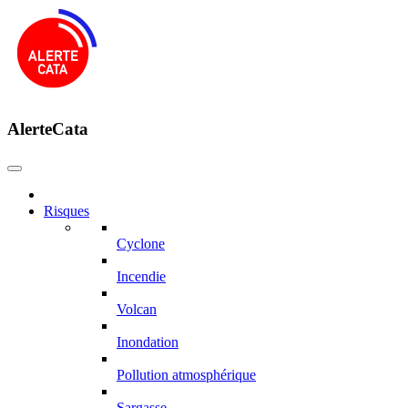
AlerteCata
Risques
Cyclone
Incendie
Volcan
Inondation
Pollution atmosphérique
Sargasse