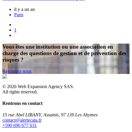
il y a un an
Paris
1
Vous êtes une institution ou une association en
charge des questions de gestion et de prévention des
risques ?
Rejoignez-nous
©
2026
Web Expansion Agency SAS.
All rights reserved.
Rentrons en contact
15 rue Abel LIBANY, Assainis, 97 139 Les Abymes
rf.atacetrela@tcatnoc
+590 690 677 631