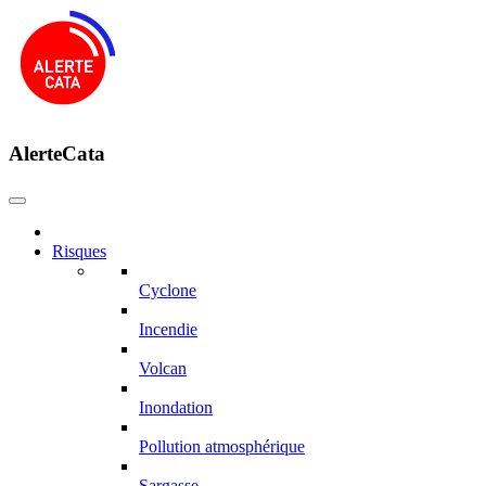
AlerteCata
Risques
Cyclone
Incendie
Volcan
Inondation
Pollution atmosphérique
Sargasse