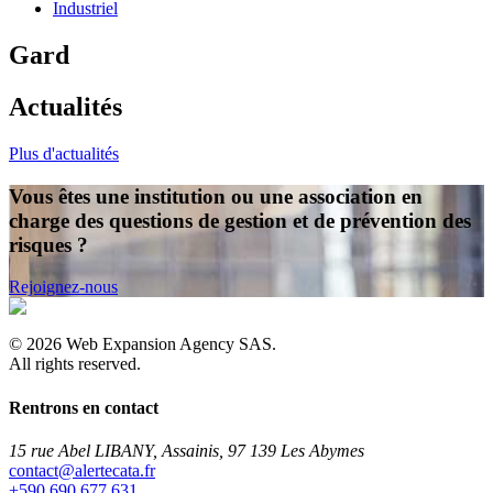
Industriel
Gard
Actualités
Plus d'actualités
Vous êtes une institution ou une association en
charge des questions de gestion et de prévention des
risques ?
Rejoignez-nous
©
2026
Web Expansion Agency SAS.
All rights reserved.
Rentrons en contact
15 rue Abel LIBANY, Assainis, 97 139 Les Abymes
rf.atacetrela@tcatnoc
+590 690 677 631