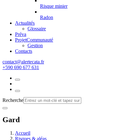
Risque minier
Radon
Actualités
Glossaire
Préva
Projet
Communauté
Gestion
Contacts
rf.atacetrela@tcatnoc
+590 690 677 631
Recherche
Gard
Accueil
Risques & aléas