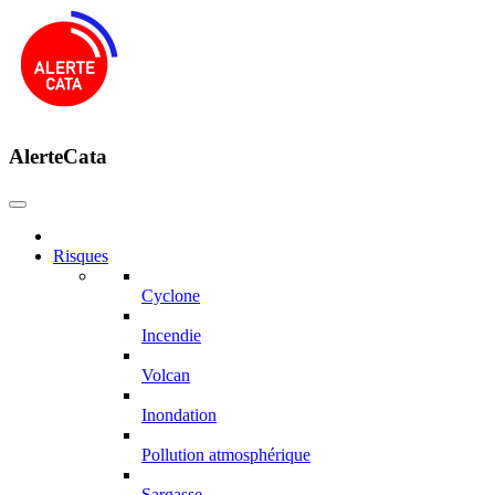
AlerteCata
Risques
Cyclone
Incendie
Volcan
Inondation
Pollution atmosphérique
Sargasse