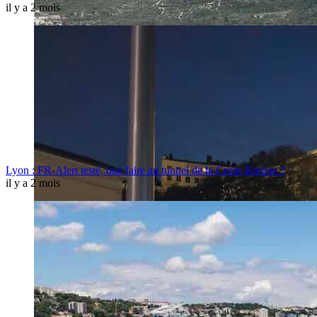
il y a 2 mois
Lyon : FR-Alert testé, que faire au tunnel de la Croix-Rousse ?
il y a 2 mois