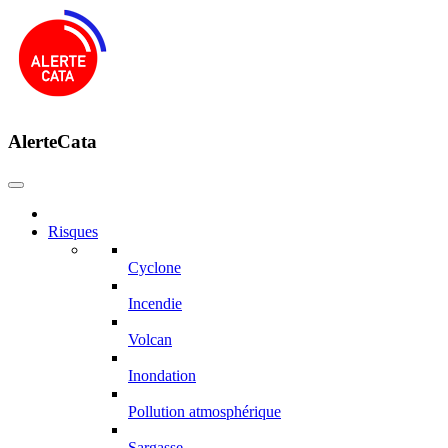
AlerteCata
Risques
Cyclone
Incendie
Volcan
Inondation
Pollution atmosphérique
Sargasse