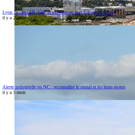
Lyon 7e : test FR-Alert et exercice au port Édouard-Herriot
il y a 2 mois
Alerte industrielle en NC : reconnaître le signal et les bons gestes
il y a 3 mois