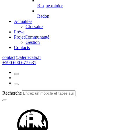
Risque minier
Radon
Actualités
Glossaire
Préva
Projet
Communauté
Gestion
Contacts
rf.atacetrela@tcatnoc
+590 690 677 631
Recherche