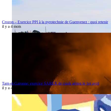
Crozon – Exercice PPI à la pyrotechnie de Guenvenez : quoi retenir
il y a 4 mois
Tarn-et-Garonne: exercice SAREX de crash aérien le 1er avril
il y a 4 mois