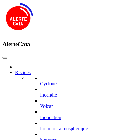
AlerteCata
Risques
Cyclone
Incendie
Volcan
Inondation
Pollution atmosphérique
Sargasse