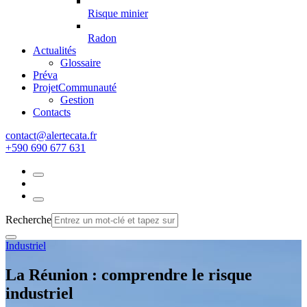
Risque minier
Radon
Actualités
Glossaire
Préva
Projet
Communauté
Gestion
Contacts
rf.atacetrela@tcatnoc
+590 690 677 631
Recherche
Industriel
La Réunion : comprendre le risque
industriel