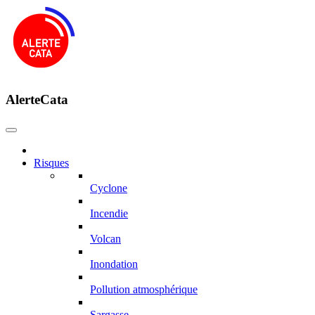
AlerteCata
Risques
Cyclone
Incendie
Volcan
Inondation
Pollution atmosphérique
Sargasse