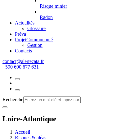
Risque minier
Radon
Actualités
Glossaire
Préva
Projet
Communauté
Gestion
Contacts
rf.atacetrela@tcatnoc
+590 690 677 631
Recherche
Loire-Atlantique
Accueil
Risques & aléas