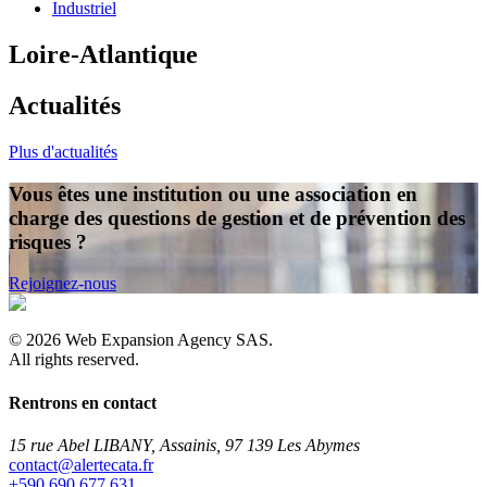
Industriel
Loire-Atlantique
Actualités
Plus d'actualités
Vous êtes une institution ou une association en
charge des questions de gestion et de prévention des
risques ?
Rejoignez-nous
©
2026
Web Expansion Agency SAS.
All rights reserved.
Rentrons en contact
15 rue Abel LIBANY, Assainis, 97 139 Les Abymes
rf.atacetrela@tcatnoc
+590 690 677 631