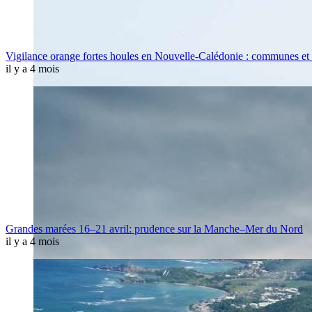
Vigilance orange fortes houles en Nouvelle-Calédonie : communes et
il y a 4 mois
Grandes marées 16–21 avril: prudence sur la Manche–Mer du Nord
il y a 4 mois