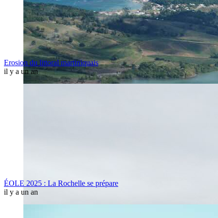
Erosion du littoral martiniquais
il y a un an
ÉOLE 2025 : La Rochelle se prépare
il y a un an