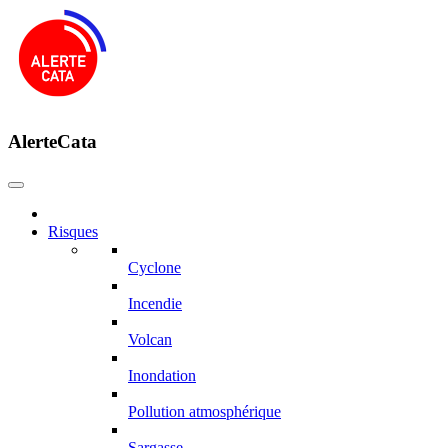
AlerteCata
Risques
Cyclone
Incendie
Volcan
Inondation
Pollution atmosphérique
Sargasse