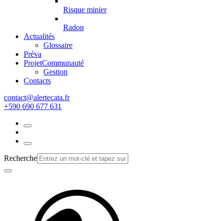
Risque minier
Radon
Actualités
Glossaire
Préva
Projet
Communauté
Gestion
Contacts
rf.atacetrela@tcatnoc
+590 690 677 631
Recherche