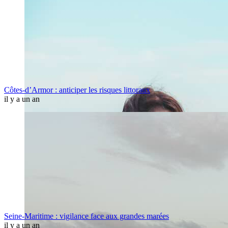
Côtes-d’Armor : anticiper les risques littoraux
il y a un an
Seine-Maritime : vigilance face aux grandes marées
il y a un an