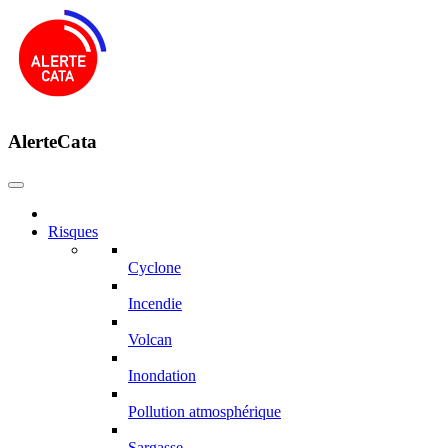
AlerteCata
Risques
Cyclone
Incendie
Volcan
Inondation
Pollution atmosphérique
Sargasse