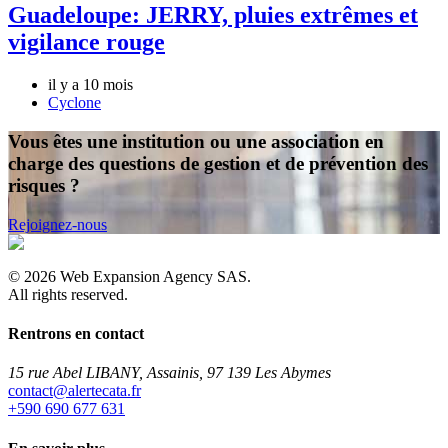
Guadeloupe: JERRY, pluies extrêmes et
vigilance rouge
il y a 10 mois
Cyclone
Vous êtes une institution ou une association en
charge des questions de gestion et de prévention des
risques ?
Rejoignez-nous
©
2026
Web Expansion Agency SAS.
All rights reserved.
Rentrons en contact
15 rue Abel LIBANY, Assainis, 97 139 Les Abymes
rf.atacetrela@tcatnoc
+590 690 677 631