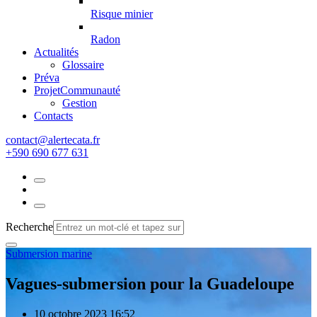
Risque minier
Radon
Actualités
Glossaire
Préva
Projet
Communauté
Gestion
Contacts
rf.atacetrela@tcatnoc
+590 690 677 631
Recherche
Submersion marine
Vagues-submersion pour la Guadeloupe
10 octobre 2023 16:52