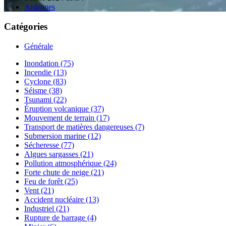
Ardennes
Catégories
Générale
Inondation (75)
Incendie (13)
Cyclone (83)
Séisme (38)
Tsunami (22)
Éruption volcanique (37)
Mouvement de terrain (17)
Transport de matières dangereuses (7)
Submersion marine (12)
Sécheresse (77)
Algues sargasses (21)
Pollution atmosphérique (24)
Forte chute de neige (21)
Feu de forêt (25)
Vent (21)
Accident nucléaire (13)
Industriel (21)
Rupture de barrage (4)