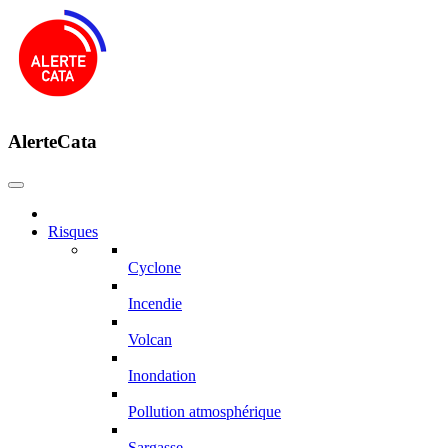
AlerteCata
Risques
Cyclone
Incendie
Volcan
Inondation
Pollution atmosphérique
Sargasse