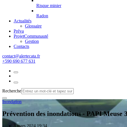
Risque minier
Radon
Actualités
Glossaire
Préva
Projet
Communauté
Gestion
Contacts
rf.atacetrela@tcatnoc
+590 690 677 631
Recherche
Inondation
Prévention des inondations - PAPI Meuse 
8 mars 2024 19:34