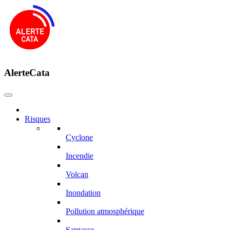
AlerteCata
Risques
Cyclone
Incendie
Volcan
Inondation
Pollution atmosphérique
Sargasse