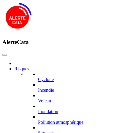
AlerteCata
Risques
Cyclone
Incendie
Volcan
Inondation
Pollution atmosphérique
Sargasse