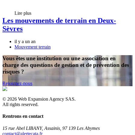
Lire plus
Les mouvements de terrain en Deux-
Sèvres
il y a un an
Mouvement terrain
Vous êtes une institution ou une association en
charge des questions de gestion et de prévention des
risques ?
Rejoignez-nous
©
2026
Web Expansion Agency SAS.
All rights reserved.
Rentrons en contact
15 rue Abel LIBANY, Assainis, 97 139 Les Abymes
rf.atacetrela@tcatnoc