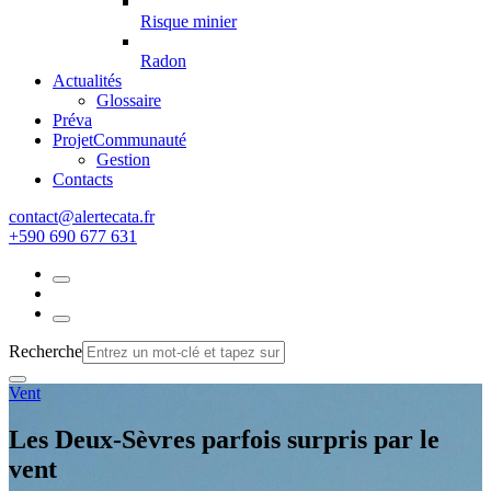
Risque minier
Radon
Actualités
Glossaire
Préva
Projet
Communauté
Gestion
Contacts
rf.atacetrela@tcatnoc
+590 690 677 631
Recherche
Vent
Les Deux-Sèvres parfois surpris par le
vent