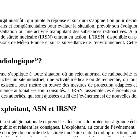
it aussitôt : qui pilote la réponse et sur quoi s’appuie-t-on pour décide
clairs et complémentaires pour évaluer la situation, prévoir son évoluti
stallation ou une activité manipulant des substances radioactives. À part
et de sûreté nucléaire (IRSN) entrent en action. L’IRSN, disponible en p
évisions de Météo‑France et sur la surveillance de l’environnement. Cet
adiologique”?
e s’applique à toute situation où un rejet anormal de radioactivité es
ucher un site industriel, une activité médicale ou de recherche, ou toute
ils existent, pour mettre en œuvre des mesures de protection adaptées e
illance automatisés sont consultés. L’IRSN rassemble ces éléments pour dr
 des autorités, qui sont ajustées au fil de l’événement si de nouvelles do
, exploitant, ASN et IRSN?
 la stratégie nationale et prend les décisions de protection à grande éch
public et relaient les consignes. L’exploitant, au cœur de l’événement, tra
argée du contrôle de la sûreté nucléaire et de la radioprotection, suit l