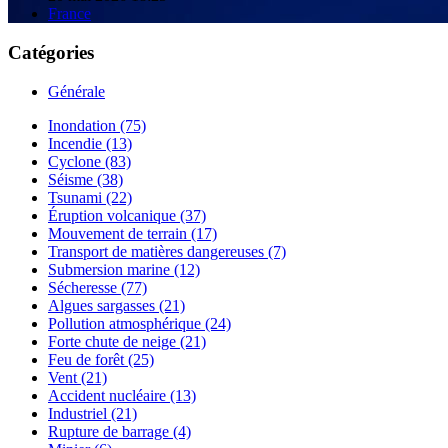
France
Catégories
Générale
Inondation (75)
Incendie (13)
Cyclone (83)
Séisme (38)
Tsunami (22)
Éruption volcanique (37)
Mouvement de terrain (17)
Transport de matières dangereuses (7)
Submersion marine (12)
Sécheresse (77)
Algues sargasses (21)
Pollution atmosphérique (24)
Forte chute de neige (21)
Feu de forêt (25)
Vent (21)
Accident nucléaire (13)
Industriel (21)
Rupture de barrage (4)