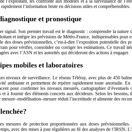
 de l’exploitant, les confronte aux modèles et à la surveillance de l’e
 rapidement l’information brute en décisions utiles et compréhensibles.
iagnostique et pronostique
 signal. Son premier travail est le diagnostic : comprendre la nature de 
xploitant et intègre les prévisions de Météo‑France, indispensables pour e
 des doses prévisionnelles, c’est‑à‑dire l’exposition potentielle des p
rain pour vérifier, consolider ou corriger les estimations. Ce travail i
gées avec l’ASN et les autorités qui décideront des actions à engager.
quipes mobiles et laboratoires
urs niveaux de surveillance. Le réseau Téléray, avec plus de 450 balises
activité ambiante et permettent de repérer rapidement toute anomalie. 
cent pour confirmer les niveaux mesurés, cartographier d’éventuels dé
s et à fournir des éléments concrets aux décideurs. Selon les besoins, 
ucle mesure–modélisation–mesure réduit l’incertitude et alimente des rec
clenchée?
des mesures de protection proportionnées aux doses prévisionnelles
mps, avec des mises à jour régulières au fil des analyses de l’IRSN. L’e