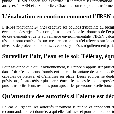
public. L’IRSN apporte son expertise : il interprète les informations
analyses à l’ASN et aux autorités. Chacun a son rôle pour transformer
L’évaluation en continu: comment l’IRSN d
L’IRSN fonctionne 24 h/24 et active ses équipes d’astreinte au premier
éventuelle des rejets. Pour cela, l’institut exploite les données de l’e
de ces éléments et de la surveillance environnementale, l’IRSN calcule
résultats sont confrontés aux mesures en temps réel relevées sur le ter
niveaux de protection attendus, avec des synthèses régulièrement parta
Surveiller l’air, l’eau et le sol: Téléray, é
Pour savoir ce que dit l’environnement, la France s’appuie sur plusie
dans l’air. Ces capteurs fournissent un état instantané de la radio
capables de prélever et d’analyser sur place. Leurs équipes se dépla
prévisions, à caractériser plus précisément les zones les plus exposée
puis transmettre leurs résultats pour ajuster les prévisions. Cette bo
Qu’attendre des autorités si l’alerte est dé
En cas d’urgence, les autorités informent le public et annoncent 
recommandation est donnée, à qui elle s’adresse et pour combien de te