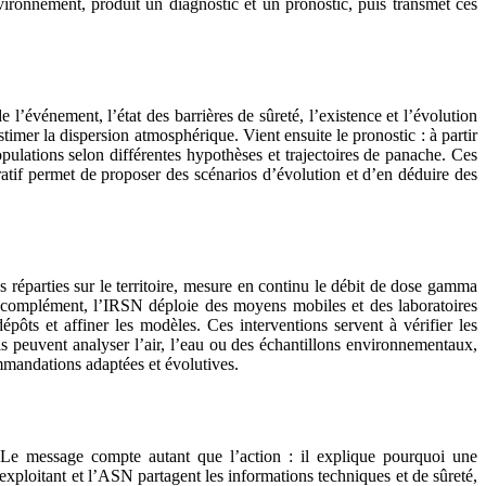
nvironnement, produit un diagnostic et un pronostic, puis transmet ces
l’événement, l’état des barrières de sûreté, l’existence et l’évolution
stimer la dispersion atmosphérique. Vient ensuite le pronostic : à partir
opulations selon différentes hypothèses et trajectoires de panache. Ces
tératif permet de proposer des scénarios d’évolution et d’en déduire des
 réparties sur le territoire, mesure en continu le débit de dose gamma
En complément, l’IRSN déploie des moyens mobiles et des laboratoires
pôts et affiner les modèles. Ces interventions servent à vérifier les
ils peuvent analyser l’air, l’eau ou des échantillons environnementaux,
ommandations adaptées et évolutives.
. Le message compte autant que l’action : il explique pourquoi une
xploitant et l’ASN partagent les informations techniques et de sûreté,