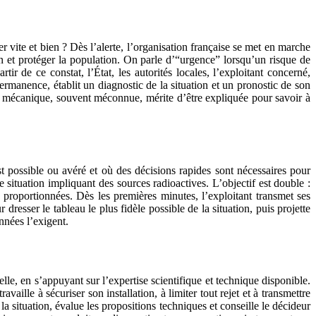
r vite et bien ? Dès l’alerte, l’organisation française se met en marche
on et protéger la population. On parle d’“urgence” lorsqu’un risque de
ir de ce constat, l’État, les autorités locales, l’exploitant concerné,
ermanence, établit un diagnostic de la situation et un pronostic de son
te mécanique, souvent méconnue, mérite d’être expliquée pour savoir à
t possible ou avéré et où des décisions rapides sont nécessaires pour
 situation impliquant des sources radioactives. L’objectif est double :
t proportionnées. Dès les premières minutes, l’exploitant transmet ses
esser le tableau le plus fidèle possible de la situation, puis projette
nnées l’exigent.
elle, en s’appuyant sur l’expertise scientifique et technique disponible.
vaille à sécuriser son installation, à limiter tout rejet et à transmettre
a situation, évalue les propositions techniques et conseille le décideur