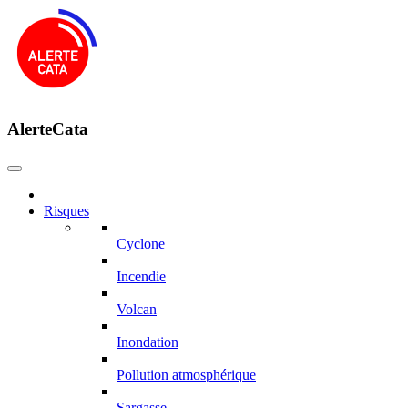
AlerteCata
Risques
Cyclone
Incendie
Volcan
Inondation
Pollution atmosphérique
Sargasse