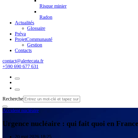
Risque minier
Radon
Actualités
Glossaire
Préva
Projet
Communauté
Gestion
Contacts
rf.atacetrela@tcatnoc
+590 690 677 631
Recherche
Accident nucléaire
Urgence nucléaire : qui fait quoi en France
20 mai 2026 18:25