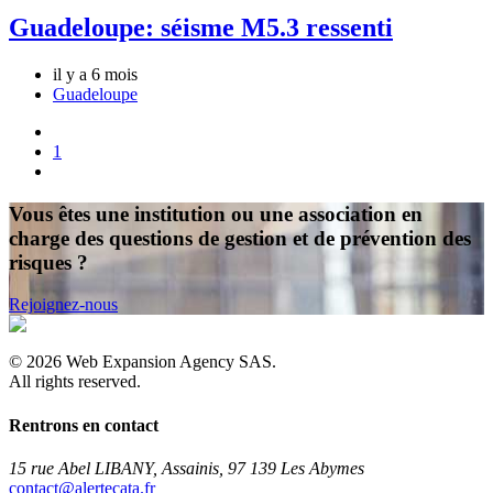
Guadeloupe: séisme M5.3 ressenti
il y a 6 mois
Guadeloupe
1
Vous êtes une institution ou une association en
charge des questions de gestion et de prévention des
risques ?
Rejoignez-nous
©
2026
Web Expansion Agency SAS.
All rights reserved.
Rentrons en contact
15 rue Abel LIBANY, Assainis, 97 139 Les Abymes
rf.atacetrela@tcatnoc