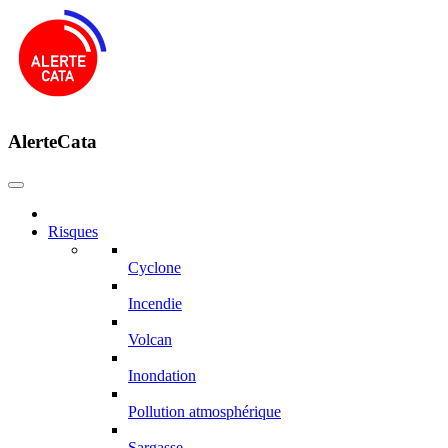
AlerteCata
Risques
Cyclone
Incendie
Volcan
Inondation
Pollution atmosphérique
Sargasse