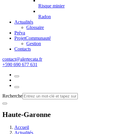
Risque minier
Radon
Actualités
Glossaire
Préva
Projet
Communauté
Gestion
Contacts
rf.atacetrela@tcatnoc
+590 690 677 631
Recherche
Haute-Garonne
Accueil
Actualités