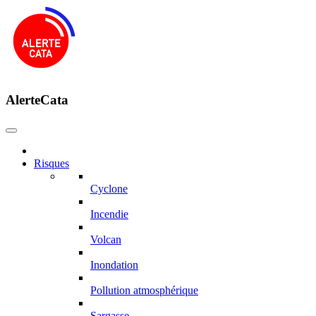
AlerteCata
Risques
Cyclone
Incendie
Volcan
Inondation
Pollution atmosphérique
Sargasse