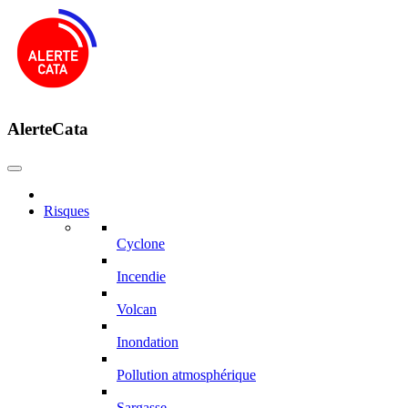
AlerteCata
Risques
Cyclone
Incendie
Volcan
Inondation
Pollution atmosphérique
Sargasse