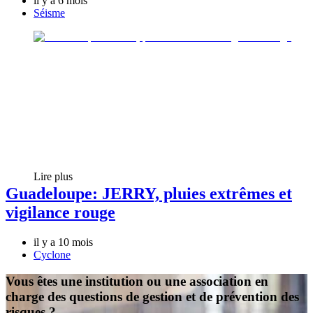
il y a 6 mois
Séisme
Lire plus
Guadeloupe: JERRY, pluies extrêmes et
vigilance rouge
il y a 10 mois
Cyclone
Vous êtes une institution ou une association en
charge des questions de gestion et de prévention des
risques ?