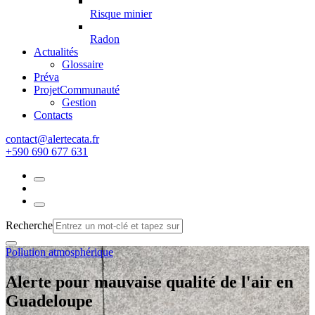
Risque minier
Radon
Actualités
Glossaire
Préva
Projet
Communauté
Gestion
Contacts
rf.atacetrela@tcatnoc
+590 690 677 631
Recherche
Pollution atmosphérique
Alerte pour mauvaise qualité de l'air en
Guadeloupe