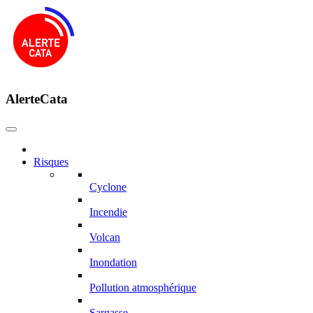
AlerteCata
Risques
Cyclone
Incendie
Volcan
Inondation
Pollution atmosphérique
Sargasse