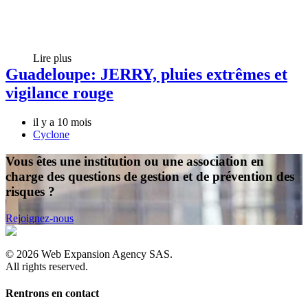
Lire plus
Guadeloupe: JERRY, pluies extrêmes et
vigilance rouge
il y a 10 mois
Cyclone
Vous êtes une institution ou une association en
charge des questions de gestion et de prévention des
risques ?
Rejoignez-nous
©
2026
Web Expansion Agency SAS.
All rights reserved.
Rentrons en contact