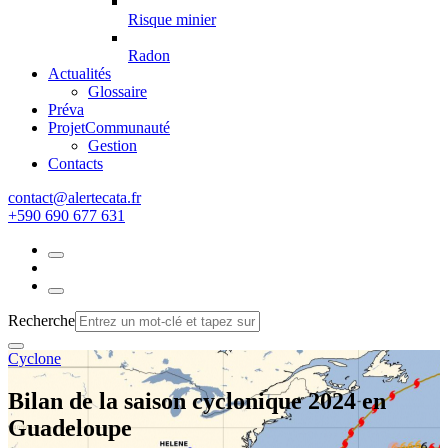
Risque minier
Radon
Actualités
Glossaire
Préva
Projet
Communauté
Gestion
Contacts
rf.atacetrela@tcatnoc
+590 690 677 631
Recherche
Cyclone
Bilan de la saison cyclonique 2024 en
Guadeloupe