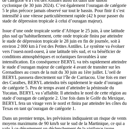
de catégorie 4 à l’est des Antilles aussi tôt dans une saison
cyclonique (le 30 juin 2024). C’est également l’ouragan de catégorie
5 le plus précoce jamais observé sur tout le bassin. Pour finir il s’est
intensifié à une vitesse particulièrement rapide (42 h pour passer du
stade de dépression tropicale à celui d’ouragan majeur).
Issue d’une onde tropicale sortie d’Afrique le 25 juin, à une latitude
plus sud qu’habituellement, cette onde tropicale finira par atteindre
le stade de dépression tropicale le 28 juin en fin de journée, soit à
environ 2 000 km à l’est des Petites Antilles. Le système va évoluer
vers l’ouest-nord-ouest, à une latitude très sud, et va bénéficier de
conditions atmosphériques et océaniques favorables à une
intensification. En conséquence BERYL va très rapidement atteindre
le stade d’ouragan majeur de catégorie 4 avant de transiter sur les
Grenadines au cours de la nuit du 30 juin au 1ère juillet. L’oeil de
BERYL passsera directement sur l’île de Carriacou. Une fois en mer
des Caraïbes, BERYL atteindra très rapidement le stade d’ouragan
de catégorie 5. Peu de temps avant d’atteindre la péninsule du
Yucatan, BERYL va s’affaiblir. Il atteindra le nord de cette région au
stade d’ouragan de catégorie 2. Une fois dans le Golfe du Mexique,
BERYL fera un virage vers le nord et finira par atteindre les côtes du
Texas en tant qu’ouragan de catégorie 1.
Dans un premier temps, les prévisions indiquaient un risque de vents
moyens maximums de 90 km/h sur le sud de la Martinique, ce qui a
valu à ce département un déclenchement de la vigilance jaune