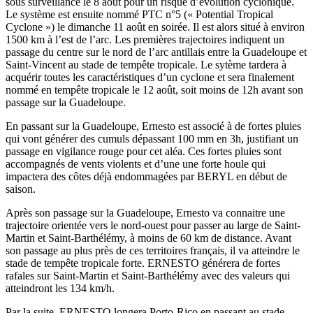
sous surveillance le 8 août pour un risque d’évolution cyclonique.
Le système est ensuite nommé PTC n°5 (« Potential Tropical
Cyclone ») le dimanche 11 août en soirée. Il est alors situé à environ
1500 km à l’est de l’arc. Les premières trajectoires indiquent un
passage du centre sur le nord de l’arc antillais entre la Guadeloupe et
Saint-Vincent au stade de tempête tropicale. Le sytème tardera à
acquérir toutes les caractéristiques d’un cyclone et sera finalement
nommé en tempête tropicale le 12 août, soit moins de 12h avant son
passage sur la Guadeloupe.
En passant sur la Guadeloupe, Ernesto est associé à de fortes pluies
qui vont générer des cumuls dépassant 100 mm en 3h, justifiant un
passage en vigilance rouge pour cet aléa. Ces fortes pluies sont
accompagnés de vents violents et d’une une forte houle qui
impactera des côtes déjà endommagées par BERYL en début de
saison.
Après son passage sur la Guadeloupe, Ernesto va connaitre une
trajectoire orientée vers le nord-ouest pour passer au large de Saint-
Martin et Saint-Barthélémy, à moins de 60 km de distance. Avant
son passage au plus près de ces territoires français, il va atteindre le
stade de tempête tropicale forte. ERNESTO générera de fortes
rafales sur Saint-Martin et Saint-Barthélémy avec des valeurs qui
atteindront les 134 km/h.
Par la suite, ERNESTO longera Porto-Rico en passant au stade