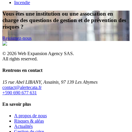
Incendie
Vous êtes une institution ou une association en
charge des questions de gestion et de prévention des
risques ?
Rejoignez-nous
©
2026
Web Expansion Agency SAS.
All rights reserved.
Rentrons en contact
15 rue Abel LIBANY, Assainis, 97 139 Les Abymes
rf.atacetrela@tcatnoc
+590 690 677 631
En savoir plus
A propos de nous
Risques & aléas
Actualités
Gestion de crise