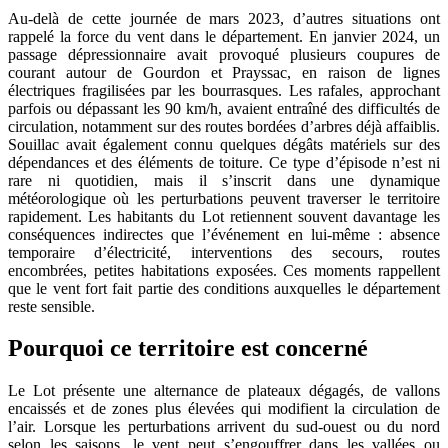
Au-delà de cette journée de mars 2023, d’autres situations ont
rappelé la force du vent dans le département. En janvier 2024, un
passage dépressionnaire avait provoqué plusieurs coupures de
courant autour de Gourdon et Prayssac, en raison de lignes
électriques fragilisées par les bourrasques. Les rafales, approchant
parfois ou dépassant les 90 km/h, avaient entraîné des difficultés de
circulation, notamment sur des routes bordées d’arbres déjà affaiblis.
Souillac avait également connu quelques dégâts matériels sur des
dépendances et des éléments de toiture. Ce type d’épisode n’est ni
rare ni quotidien, mais il s’inscrit dans une dynamique
météorologique où les perturbations peuvent traverser le territoire
rapidement. Les habitants du Lot retiennent souvent davantage les
conséquences indirectes que l’événement en lui-même : absence
temporaire d’électricité, interventions des secours, routes
encombrées, petites habitations exposées. Ces moments rappellent
que le vent fort fait partie des conditions auxquelles le département
reste sensible.
Pourquoi ce territoire est concerné
Le Lot présente une alternance de plateaux dégagés, de vallons
encaissés et de zones plus élevées qui modifient la circulation de
l’air. Lorsque les perturbations arrivent du sud-ouest ou du nord
selon les saisons, le vent peut s’engouffrer dans les vallées ou