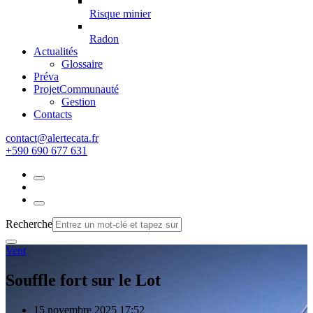
Risque minier
Radon
Actualités
Glossaire
Préva
Projet
Communauté
Gestion
Contacts
rf.atacetrela@tcatnoc
+590 690 677 631
Recherche
Vent
Souffle fort sur le Lot
15 novembre 2025 17:52