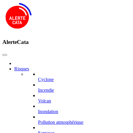
AlerteCata
Risques
Cyclone
Incendie
Volcan
Inondation
Pollution atmosphérique
Sargasse