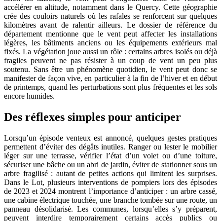
accélérer en altitude, notamment dans le Quercy. Cette géographie
crée des couloirs naturels où les rafales se renforcent sur quelques
kilomètres avant de ralentir ailleurs. Le dossier de référence du
département mentionne que le vent peut affecter les installations
légères, les bâtiments anciens ou les équipements extérieurs mal
fixés. La végétation joue aussi un rôle : certains arbres isolés ou déjà
fragiles peuvent ne pas résister à un coup de vent un peu plus
soutenu. Sans être un phénomène quotidien, le vent peut donc se
manifester de façon vive, en particulier à la fin de l’hiver et en début
de printemps, quand les perturbations sont plus fréquentes et les sols
encore humides.
Des réflexes simples pour anticiper
Lorsqu’un épisode venteux est annoncé, quelques gestes pratiques
permettent d’éviter des dégâts inutiles. Ranger ou lester le mobilier
léger sur une terrasse, vérifier l’état d’un volet ou d’une toiture,
sécuriser une bâche ou un abri de jardin, éviter de stationner sous un
arbre fragilisé : autant de petites actions qui limitent les surprises.
Dans le Lot, plusieurs interventions de pompiers lors des épisodes
de 2023 et 2024 montrent l’importance d’anticiper : un arbre cassé,
une cabine électrique touchée, une branche tombée sur une route, un
panneau désolidarisé. Les communes, lorsqu’elles s’y préparent,
peuvent interdire temporairement certains accès publics ou