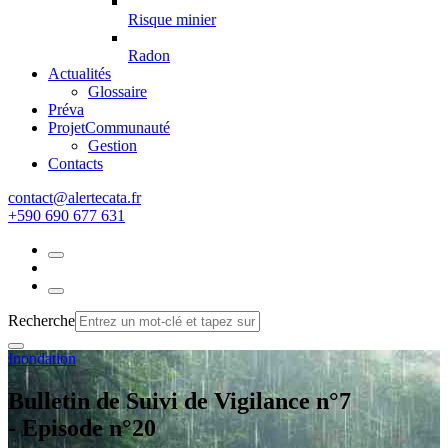
Risque minier
Radon
Actualités
Glossaire
Préva
Projet
Communauté
Gestion
Contacts
rf.atacetrela@tcatnoc
+590 690 677 631
Recherche
Inondation
Bulletin de Suivi de Vigilance n°7
- Episode n°20­