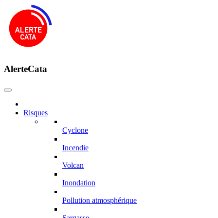
AlerteCata
Risques
Cyclone
Incendie
Volcan
Inondation
Pollution atmosphérique
Sargasse