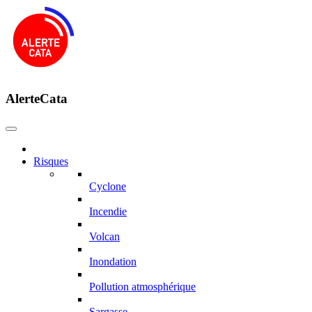
AlerteCata
Risques
Cyclone
Incendie
Volcan
Inondation
Pollution atmosphérique
Sargasse