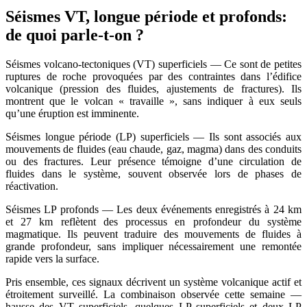
Séismes VT, longue période et profonds:
de quoi parle-t-on ?
Séismes volcano‑tectoniques (VT) superficiels — Ce sont de petites
ruptures de roche provoquées par des contraintes dans l’édifice
volcanique (pression des fluides, ajustements de fractures). Ils
montrent que le volcan « travaille », sans indiquer à eux seuls
qu’une éruption est imminente.
Séismes longue période (LP) superficiels — Ils sont associés aux
mouvements de fluides (eau chaude, gaz, magma) dans des conduits
ou des fractures. Leur présence témoigne d’une circulation de
fluides dans le système, souvent observée lors de phases de
réactivation.
Séismes LP profonds — Les deux événements enregistrés à 24 km
et 27 km reflètent des processus en profondeur du système
magmatique. Ils peuvent traduire des mouvements de fluides à
grande profondeur, sans impliquer nécessairement une remontée
rapide vers la surface.
Pris ensemble, ces signaux décrivent un système volcanique actif et
étroitement surveillé. La combinaison observée cette semaine —
hausse des VT superficiels, quelques LP superficiels et deux LP