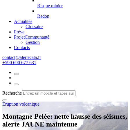
Risque minier
Radon
Actualités
Glossaire
Préva
Projet
Communauté
Gestion
Contacts
rf.atacetrela@tcatnoc
+590 690 677 631
Recherche
Éruption volcanique
Montagne Pelée: nette hausse des séismes,
alerte JAUNE maintenue