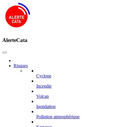
AlerteCata
Risques
Cyclone
Incendie
Volcan
Inondation
Pollution atmosphérique
Sargasse