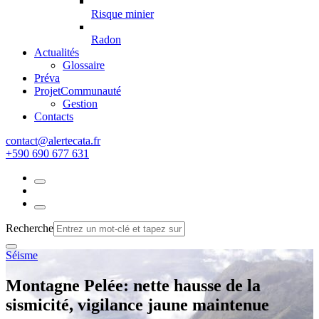
Risque minier
Radon
Actualités
Glossaire
Préva
Projet
Communauté
Gestion
Contacts
rf.atacetrela@tcatnoc
+590 690 677 631
Recherche
Séisme
Montagne Pelée: nette hausse de la
sismicité, vigilance jaune maintenue