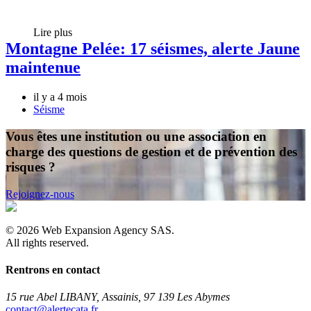
Lire plus
Montagne Pelée: 17 séismes, alerte Jaune
maintenue
il y a 4 mois
Séisme
Vous êtes une institution ou une association en
charge des questions de gestion et de prévention des
risques ?
Rejoignez-nous
©
2026
Web Expansion Agency SAS.
All rights reserved.
Rentrons en contact
15 rue Abel LIBANY, Assainis, 97 139 Les Abymes
rf.atacetrela@tcatnoc