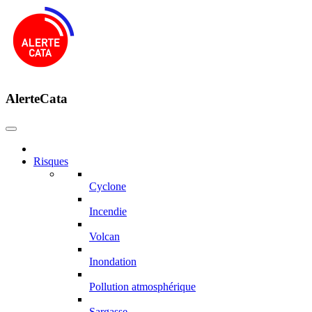
AlerteCata
Risques
Cyclone
Incendie
Volcan
Inondation
Pollution atmosphérique
Sargasse