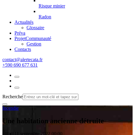
Risque minier
Radon
Actualités
Glossaire
Préva
Projet
Communauté
Gestion
Contacts
rf.atacetrela@tcatnoc
+590 690 677 631
Recherche
Incendie
Une habitation ancienne détruite
11 septembre 2022 00:00