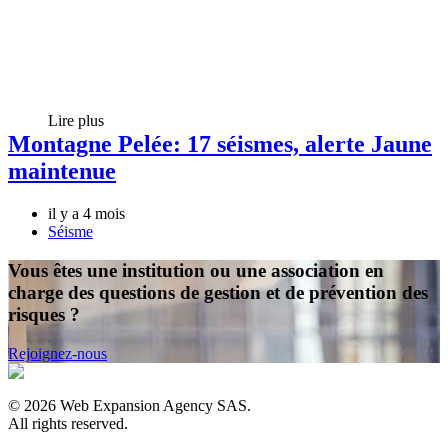
Lire plus
Montagne Pelée: 17 séismes, alerte Jaune
maintenue
il y a 4 mois
Séisme
Vous êtes une institution ou une association en
charge des questions de gestion et de prévention des
risques ?
Rejoignez-nous
©
2026
Web Expansion Agency SAS.
All rights reserved.