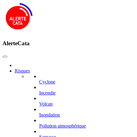
AlerteCata
Risques
Cyclone
Incendie
Volcan
Inondation
Pollution atmosphérique
Sargasse