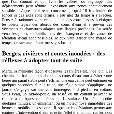
que l’on connaît et qui évite les vallées, ou regrouper des
déplacements peut réduire l’exposition aux zones habituellement
sensibles. L’après-midi reste concernée jusqu’à 18 h : inutile de
foncer si des axes sont fermés, l’eau met du temps à s’évacuer.
Pensez à stationner votre véhicule hors des zones basses, à éloigner
les objets légers des abords des cours d’eau et à prévoir des
vêtements et chaussures adaptés aux flaques profondes. La soirée
verra les pluies s’affaiblir, mais des résurgences et des zones de
rétention d’eau sont possibles. Mieux vaut garder une marge de
temps et rester attentif aux messages locaux.
Berges, rivières et routes inondées : des
réflexes à adopter tout de suite
Mardi, la meilleure façon d’observer les rivières est… de loin. Les
chemins de halage et les abords des cours d’eau sont à éviter : une
berge qui paraît stable peut s’effriter, une eau calme peut entraîner en
quelques secondes. Sur la route, une règle simple s’applique : ne
jamais s’engager sur une voie immergée, ni à pied ni en voiture.
Sous l’eau, un nid-de-poule, un fossé ou un courant peuvent se
cacher à quelques centimètres de la surface. Un détour coûte
quelques minutes, un enlisement ou un moteur noyé immobilise des
heures et mobilise des secours. Respecter les déviations permet aux
équipes d’intervention d’agir et évite l’effet d’entonnoir sur les axes