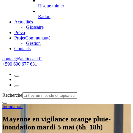
Risque minier
Radon
Actualités
Glossaire
Préva
Projet
Communauté
Gestion
Contacts
rf.atacetrela@tcatnoc
+590 690 677 631
Recherche
Inondation
Mayenne en vigilance orange pluie-
inondation mardi 5 mai (6h–18h)