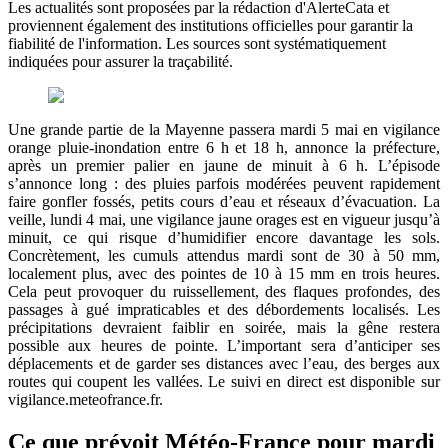
Les actualités sont proposées par la rédaction d'AlerteCata et
proviennent également des institutions officielles pour garantir la
fiabilité de l'information. Les sources sont systématiquement
indiquées pour assurer la traçabilité.
Une grande partie de la Mayenne passera mardi 5 mai en vigilance
orange pluie-inondation entre 6 h et 18 h, annonce la préfecture,
après un premier palier en jaune de minuit à 6 h. L’épisode
s’annonce long : des pluies parfois modérées peuvent rapidement
faire gonfler fossés, petits cours d’eau et réseaux d’évacuation. La
veille, lundi 4 mai, une vigilance jaune orages est en vigueur jusqu’à
minuit, ce qui risque d’humidifier encore davantage les sols.
Concrètement, les cumuls attendus mardi sont de 30 à 50 mm,
localement plus, avec des pointes de 10 à 15 mm en trois heures.
Cela peut provoquer du ruissellement, des flaques profondes, des
passages à gué impraticables et des débordements localisés. Les
précipitations devraient faiblir en soirée, mais la gêne restera
possible aux heures de pointe. L’important sera d’anticiper ses
déplacements et de garder ses distances avec l’eau, des berges aux
routes qui coupent les vallées. Le suivi en direct est disponible sur
vigilance.meteofrance.fr.
Ce que prévoit Météo-France pour mardi